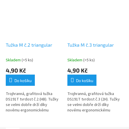
Tužka M č.2 triangular
Tužka M č.3 triangular
Skladem
(>5 ks)
Skladem
(>5 ks)
4,90 Kč
4,90 Kč
Do košíku
Do košíku
Trojhranná, grafitová tužka
Trojhranná, grafitová tužka
DS191T tvrdost č.2 (HB). Tužky
DS191T tvrdost č.3 (2H). Tužky
se velmi dobře drží díky
se velmi dobře drží díky
novému ergonomickému
novému ergonomickému
trojhrannému designu. Tyto
trojhrannému designu. Tyto
dřevěné tužky jsou ideální pro
dřevěné tužky jsou ideální pro
psaní,...
psaní,...