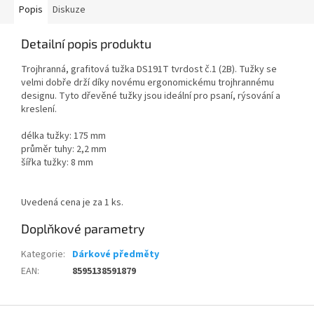
Popis
Diskuze
Detailní popis produktu
Trojhranná, grafitová tužka DS191T tvrdost č.1 (2B). Tužky se
velmi dobře drží díky novému ergonomickému trojhrannému
designu. Tyto dřevěné tužky jsou ideální pro psaní, rýsování a
kreslení.
délka tužky: 175 mm
průměr tuhy: 2,2 mm
šířka tužky: 8 mm
Uvedená cena je za 1 ks.
Doplňkové parametry
Kategorie
:
Dárkové předměty
EAN
:
8595138591879
Z