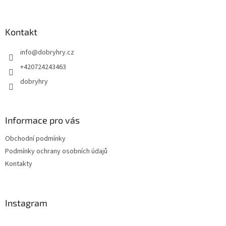
á
p
a
Kontakt
t
info
@
dobryhry.cz
í
+420724243463
dobryhry
Informace pro vás
Obchodní podmínky
Podmínky ochrany osobních údajů
Kontakty
Instagram