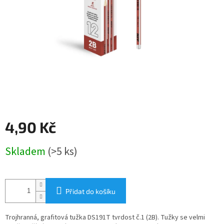
4,90 Kč
Měrná
Skladem
(>5 ks)
cena:
Přidat do košíku
Trojhranná, grafitová tužka DS191T tvrdost č.1 (2B). Tužky se velmi