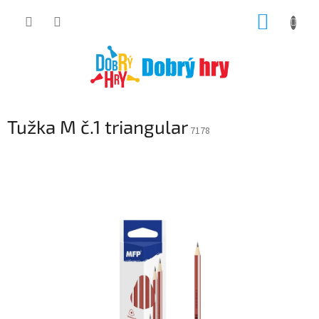
Přejít
NÁKUP
na
obsah
KOŠÍK
Tužka M č.1 triangular
7178