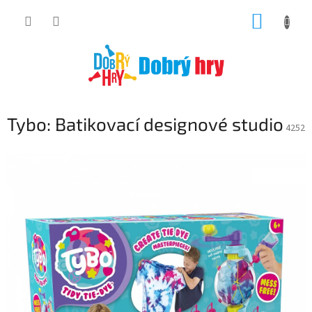
Přejít
NÁKUP
na
obsah
KOŠÍK
Tybo: Batikovací designové studio
4252