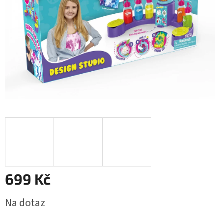
699 Kč
Měrná
Na dotaz
cena: