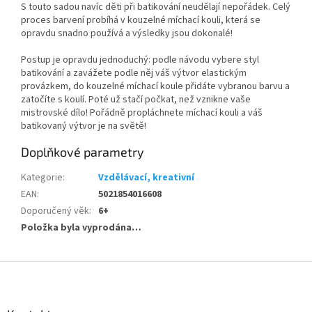
S touto sadou navíc děti při batikování neudělají nepořádek. Celý
proces barvení probíhá v kouzelné míchací kouli, která se
opravdu snadno používá a výsledky jsou dokonalé!
Postup je opravdu jednoduchý: podle návodu vybere styl
batikování a zavážete podle něj váš výtvor elastickým
provázkem, do kouzelné míchací koule přidáte vybranou barvu a
zatočíte s koulí. Poté už stačí počkat, než vznikne vaše
mistrovské dílo! Pořádně propláchnete míchací kouli a váš
batikovaný výtvor je na světě!
Doplňkové parametry
Kategorie
:
Vzdělávací, kreativní
EAN
:
5021854016608
Doporučený věk
:
6+
Položka byla vyprodána…
Z
á
p