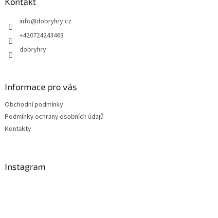
a
Kontakt
t
info
@
dobryhry.cz
í
+420724243463
dobryhry
Informace pro vás
Obchodní podmínky
Podmínky ochrany osobních údajů
Kontakty
Instagram