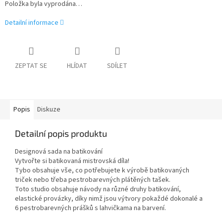
Položka byla vyprodána…
Detailní informace
ZEPTAT SE
HLÍDAT
SDÍLET
Popis
Diskuze
Detailní popis produktu
Designová sada na batikování
Vytvořte si batikovaná mistrovská díla!
Tybo obsahuje vše, co potřebujete k výrobě batikovaných
triček nebo třeba pestrobarevných plátěných tašek.
Toto studio obsahuje návody na různé druhy batikování,
elastické provázky, díky nimž jsou výtvory pokaždé dokonalé a
6 pestrobarevných prášků s lahvičkama na barvení.