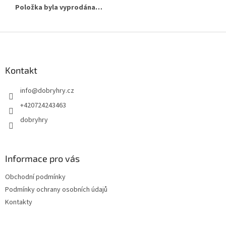
Položka byla vyprodána…
Z
á
p
a
Kontakt
t
info
@
dobryhry.cz
í
+420724243463
dobryhry
Informace pro vás
Obchodní podmínky
Podmínky ochrany osobních údajů
Kontakty