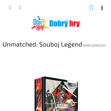
Přejít
NÁKUP
na
obsah
KOŠÍK
Unmatched: Souboj Legend
8590228050250