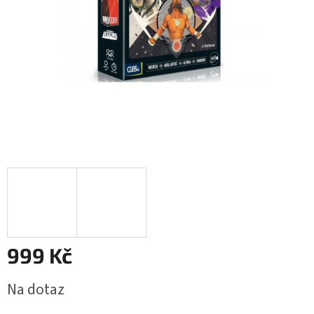
999 Kč
Měrná
Na dotaz
cena: