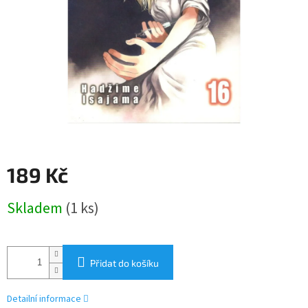
189 Kč
Měrná
Skladem
(1 ks)
cena:
Přidat do košíku
Detailní informace