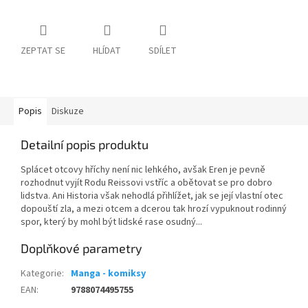
ZEPTAT SE
HLÍDAT
SDÍLET
Popis
Diskuze
Detailní popis produktu
Splácet otcovy hříchy není nic lehkého, avšak Eren je pevně
rozhodnut vyjít Rodu Reissovi vstříc a obětovat se pro dobro
lidstva. Ani Historia však nehodlá přihlížet, jak se její vlastní otec
dopouští zla, a mezi otcem a dcerou tak hrozí vypuknout rodinný
spor, který by mohl být lidské rase osudný...
Doplňkové parametry
Kategorie
:
Manga - komiksy
EAN
:
9788074495755