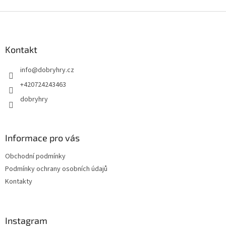
Z
á
p
a
Kontakt
t
info
@
dobryhry.cz
í
+420724243463
dobryhry
Informace pro vás
Obchodní podmínky
Podmínky ochrany osobních údajů
Kontakty
Instagram