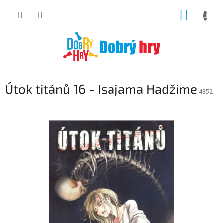
Přejít
NÁKUP
na
obsah
KOŠÍK
Útok titánů 16 - Isajama Hadžime
4852