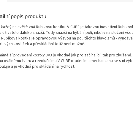
ailní popis produktu
 každý na světě zná Rubikovu kostku. V-CUBE je takovou inovativní Rubikov
o uživatele daleko snazší. Tedy snazší na hýbání polí, nikoliv na složení vše
 Rubikova kostka je opravdovou výzvou na poli těchto hlavolamů - vyndává
tlivých kostiček a přeskládání totiž není možné.
ámější provedení kostky 3×3 je vhodné jak pro začínající, tak pro zkušené.
u oválnému tvaru a revolučnímu V-CUBE otáčecímu mechanismu se s ní vý
uluje a je vhodná pro skládání na rychlost.