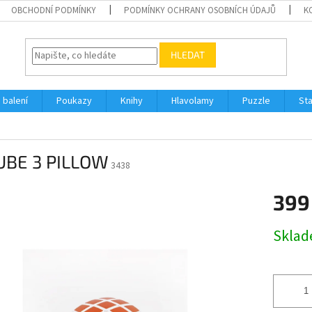
OBCHODNÍ PODMÍNKY
PODMÍNKY OCHRANY OSOBNÍCH ÚDAJŮ
K
HLEDAT
 balení
Poukazy
Knihy
Hlavolamy
Puzzle
St
UBE 3 PILLOW
3438
399
Měrná
Skla
cena: