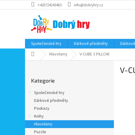
Přejít
+420724243463
info@dobryhry.cz
na
obsah
Společenské hry
Dárkové předměty
Dárkové
Domů
Hlavolamy
V-CUBE 3 PILLOW
P
V-C
o
Přeskočit
s
Kategorie
kategorie
t
r
Společenské hry
a
Dárkové předměty
n
Poukazy
n
í
Knihy
p
Hlavolamy
a
Puzzle