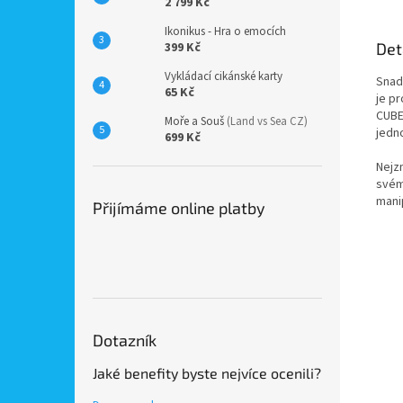
2 799 Kč
Ikonikus - Hra o emocích
Det
399 Kč
Vykládací cikánské karty
Snad
65 Kč
je pr
CUBE
Moře a Souš
(Land vs Sea CZ)
jedno
699 Kč
Nejzn
svém
manip
Přijímáme online platby
Dotazník
Jaké benefity byste nejvíce ocenili?