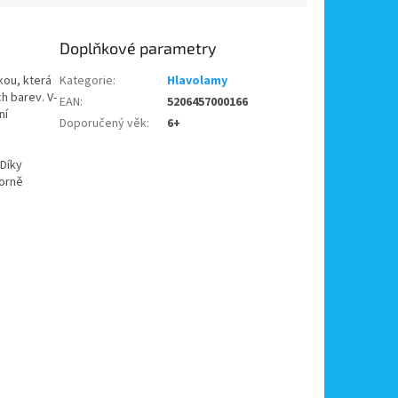
Doplňkové parametry
kou, která
Kategorie
:
Hlavolamy
ch barev. V-
EAN
:
5206457000166
ní
Doporučený věk
:
6+
 Díky
borně