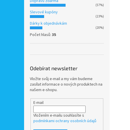
Dopravu zdarma
(57%)
Slevové kupóny
(23%)
Dárky k objednávkám
(20%)
Počet hlasů:
35
Odebírat newsletter
Vložte svůj e-mail a my vám budeme
zasílat informace o nových produktech na
našem e-shopu.
E-mail
Vložením e-mailu souhlasíte s
podmínkami ochrany osobních údajů