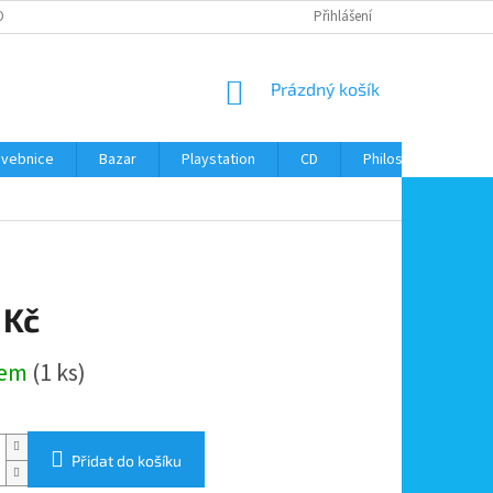
ONTAKTY
Přihlášení
NÁKUPNÍ
Prázdný košík
KOŠÍK
avebnice
Bazar
Playstation
CD
Philos
Kontak
 Kč
dem
(1 ks)
Přidat do košíku