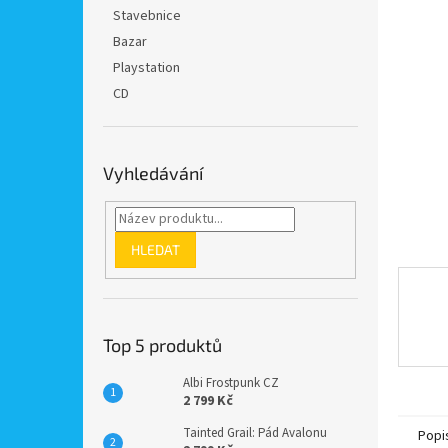
n
Stavebnice
e
Bazar
l
Playstation
CD
Vyhledávání
HLEDAT
Top 5 produktů
Albi Frostpunk CZ
2 799 Kč
Tainted Grail: Pád Avalonu
Popi