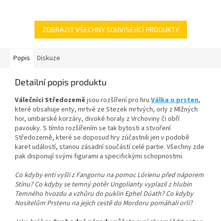
prstenů od J.R.R. Tolkiena.
totálně zvrátit...
Jedna z hráčů se ujme
svobodných národů...
ZOBRAZIT VŠECHNY SOUVISEJÍCÍ PRODUKTY
Popis
Diskuze
Detailní popis produktu
Válečníci Středozemě
jsou rozšíření pro hru
Válka o prsten
,
které obsahuje enty, mrtvé ze Stezek mrtvých, orly z Mlžných
hor, umbarské korzáry, divoké horaly z Vrchoviny či obří
pavouky. S tímto rozšířením se tak bytosti a stvoření
Středozemě, které se doposud hry zúčastnili jen v podobě
karet událostí, stanou zásadní součástí celé partie. Všechny zde
pak disponují svými figurami a specifickými schopnostmi.
Co kdyby enti vyšli z Fangornu na pomoc Lórienu před náporem
Stínu? Co kdyby se temný potěr Ungolianty vyplazil z hlubin
Temného hvozdu a vzhůru do puklin Ephel Dúath? Co kdyby
Nositelům Prstenu na jejich cestě do Mordoru pomáhali orli?