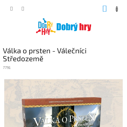
Přejít
NÁKUP
na
obsah
KOŠÍK
Válka o prsten - Válečníci
Středozemě
7791