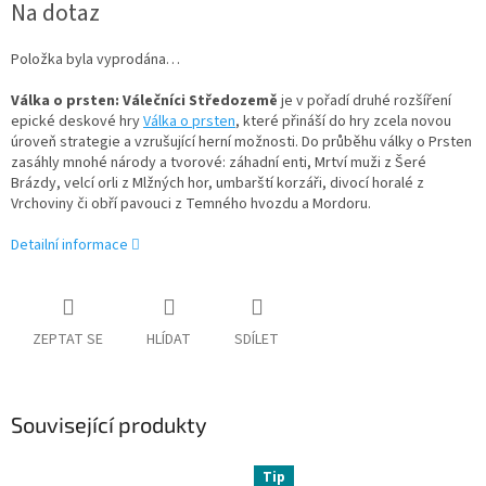
Na dotaz
cena:
Položka byla vyprodána…
Válka o prsten: Válečníci Středozemě
je v pořadí druhé rozšíření
epické deskové hry
Válka o prsten
, které přináší do hry zcela novou
úroveň strategie a vzrušující herní možnosti. Do průběhu války o Prsten
zasáhly mnohé národy a tvorové: záhadní enti, Mrtví muži z Šeré
Brázdy, velcí orli z Mlžných hor, umbarští korzáři, divocí horalé z
Vrchoviny či obří pavouci z Temného hvozdu a Mordoru.
Detailní informace
ZEPTAT SE
HLÍDAT
SDÍLET
Související produkty
Tip