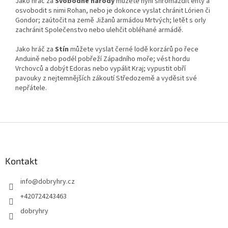
Jako hráč za
Svobodné národy
můžete nyní shromáždit enty a
osvobodit s nimi Rohan, nebo je dokonce vyslat chránit Lórien či
Gondor; zaútočit na země Jižanů armádou Mrtvých; letět s orly
zachránit Společenstvo nebo ulehčit obléhané armádě.
Jako hráč za
Stín
můžete vyslat černé lodě korzárů po řece
Anduině nebo podél pobřeží Západního moře; vést hordu
Vrchovců a dobýt Edoras nebo vypálit Kraj; vypustit obří
pavouky z nejtemnějších zákoutí Středozemě a vyděsit své
nepřátele.
Z
á
p
a
Kontakt
t
info
@
dobryhry.cz
í
+420724243463
dobryhry