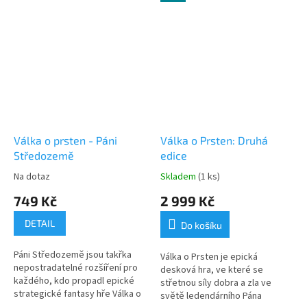
Válka o prsten - Páni
Válka o Prsten: Druhá
Středozemě
edice
Na dotaz
Skladem
(1 ks)
749 Kč
2 999 Kč
DETAIL
Do košíku
Páni Středozemě jsou takřka
Válka o Prsten je epická
nepostradatelné rozšíření pro
desková hra, ve které se
každého, kdo propadl epické
střetnou síly dobra a zla ve
strategické fantasy hře Válka o
světě ledendárního Pána
prsten. Díky němu totiž můžete