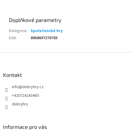
Doplňkové parametry
Kategorie
:
Společenské hry
EAN
:
8058697270703
Z
á
p
a
Kontakt
t
info
@
dobryhry.cz
í
+420724243463
dobryhry
Informace pro vás