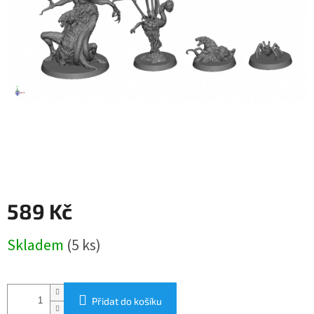
589 Kč
Měrná
Skladem
(5 ks)
cena:
Přidat do košíku