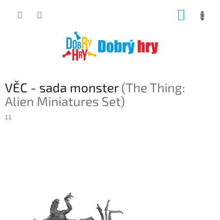
Přejít
NÁKUP
na
obsah
KOŠÍK
VĚC - sada monster
(The Thing:
Alien Miniatures Set)
11