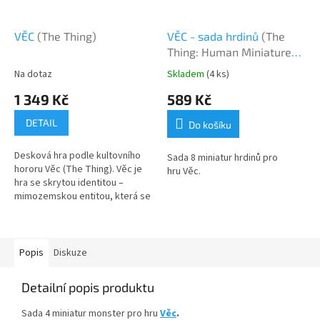
VĚC
(The Thing)
VĚC - sada hrdinů
(The
Thing: Human Miniatures
Set)
Na dotaz
Skladem
(4 ks)
1 349 Kč
589 Kč
DETAIL
Do košíku
Desková hra podle kultovního
Sada 8 miniatur hrdinů pro
hororu Věc (The Thing). Věc je
hru Věc.
hra se skrytou identitou –
mimozemskou entitou, která se
snaží uniknout z vědecké
základny. Je jen její volbou,
zda...
Popis
Diskuze
Detailní popis produktu
Sada 4 miniatur monster pro hru
Věc
.