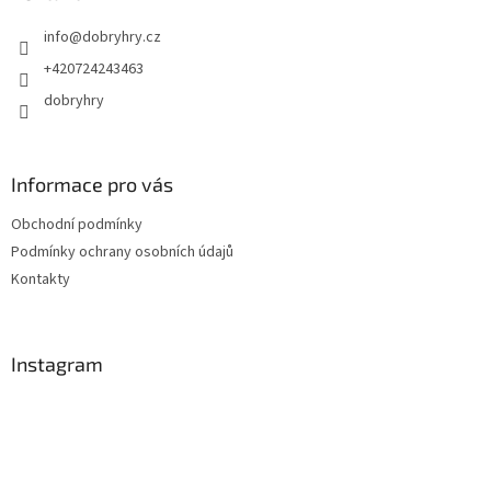
t
info
@
dobryhry.cz
í
+420724243463
dobryhry
Informace pro vás
Obchodní podmínky
Podmínky ochrany osobních údajů
Kontakty
Instagram