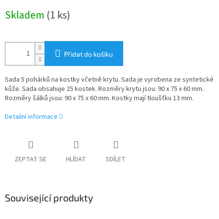
Měrná
Skladem
(1 ks)
cena:
Přidat do košíku
Sada 5 pohárků na kostky včetně krytu. Sada je vyrobena ze syntetické
kůže. Sada obsahuje 25 kostek. Rozměry krytu jsou: 90 x 75 x 60 mm.
Rozměry šálků jsou: 90 x 75 x 60 mm. Kostky mají tloušťku 13 mm.
Detailní informace
ZEPTAT SE
HLÍDAT
SDÍLET
Související produkty