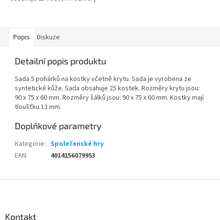
poteče, až když se láhev ze
krytu jsou: 90 x 75 x 60 mm.
skládačky uvolní.
Rozměry šálků jsou: 90 x 75 x 60
mm....
Popis
Diskuze
Detailní popis produktu
Sada 5 pohárků na kostky včetně krytu. Sada je vyrobena ze
syntetické kůže. Sada obsahuje 25 kostek. Rozměry krytu jsou:
90 x 75 x 60 mm. Rozměry šálků jsou: 90 x 75 x 60 mm. Kostky mají
tloušťku 13 mm.
Doplňkové parametry
Kategorie
:
Společenské hry
EAN
:
4014156079953
Z
á
p
a
Kontakt