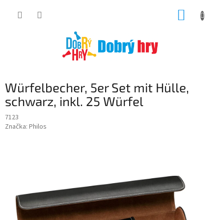
Přejít
NÁKUP
na
obsah
KOŠÍK
Würfelbecher, 5er Set mit Hülle,
schwarz, inkl. 25 Würfel
7123
Značka:
Philos