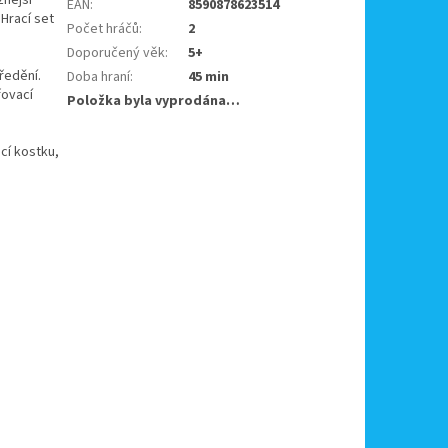
EAN
:
8590878623514
 Hrací set
Počet hráčů
:
2
Doporučený věk
:
5+
ředění.
Doba hraní
:
45 min
řovací
Položka byla vyprodána…
ací kostku,