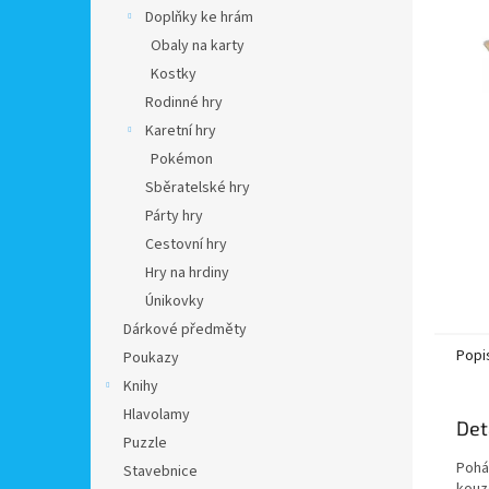
n
Doplňky ke hrám
e
Obaly na karty
l
Kostky
Rodinné hry
Karetní hry
Pokémon
Sběratelské hry
Párty hry
Cestovní hry
Hry na hrdiny
Únikovky
Dárkové předměty
Popi
Poukazy
Knihy
Hlavolamy
Det
Puzzle
Pohád
Stavebnice
kouze