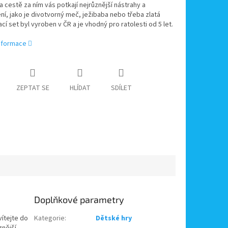
a cestě za ním vás potkají nejrůznější nástrahy a
í, jako je divotvorný meč, ježibaba nebo třeba zlatá
ací set byl vyroben v ČR a je vhodný pro ratolesti od 5 let.
informace
ZEPTAT SE
HLÍDAT
SDÍLET
Doplňkové parametry
vítejte do
Kategorie
:
Dětské hry
znější