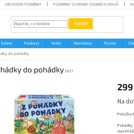
OBCHODNÍ PODMÍNKY
PODMÍNKY OCHRANY OSOBNÍCH ÚDAJŮ
K
HLEDAT
 balení
Poukazy
Knihy
Hlavolamy
Puzzle
St
ádky do pohádky
ohádky do pohádky
5637
299
Měrná
Na do
cena:
Položka 
Pohádky n
vlastní k