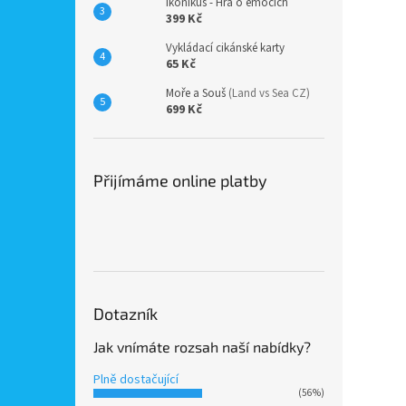
Ikonikus - Hra o emocích
399 Kč
Vykládací cikánské karty
65 Kč
Moře a Souš
(Land vs Sea CZ)
699 Kč
Přijímáme online platby
Dotazník
Jak vnímáte rozsah naší nabídky?
Plně dostačující
(56%)