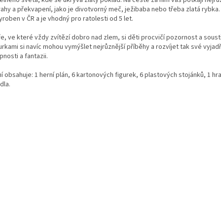
ahy a překvapení, jako je divotvorný meč, ježibaba nebo třeba zlatá rybka.
yroben v ČR a je vhodný pro ratolesti od 5 let.
ře, ve které vždy zvítězí dobro nad zlem, si děti procvičí pozornost a soust
urkami si navíc mohou vymýšlet nejrůznější příběhy a rozvíjet tak své vyjad
nosti a fantazii.
í obsahuje: 1 herní plán, 6 kartonových figurek, 6 plastových stojánků, 1 hr
dla.