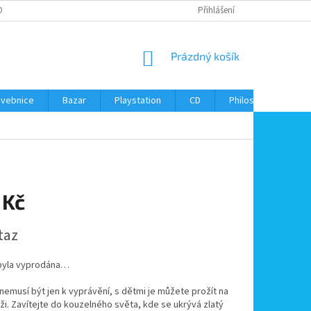
ONTAKTY
Přihlášení
NÁKUPNÍ
Prázdný košík
KOŠÍK
avebnice
Bazar
Playstation
CD
Philos
Kontak
 Kč
taz
byla vyprodána…
emusí být jen k vyprávění, s dětmi je můžete prožít na
ůži. Zavítejte do kouzelného světa, kde se ukrývá zlatý