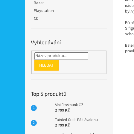
Bazar
nástr
Playstation
byl v
CD
Při h
S fig
schop
Vyhledávání
Balen
pravi
HLEDAT
Top 5 produktů
Albi Frostpunk CZ
2 799 Kč
Tainted Grail: Pád Avalonu
2 799 Kč