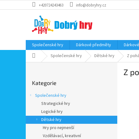
Přejít
+420724243463
info@dobryhry.cz
na
obsah
Společenské hry
Dárkové předměty
Dárkové
Domů
Společenské hry
Dětské hry
Z poh
P
Z p
o
Přeskočit
s
Kategorie
kategorie
t
r
Společenské hry
a
Strategické hry
n
Logické hry
n
í
Dětské hry
p
Hry pro nejmenší
a
Vzdělávací, kreativní