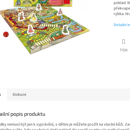
poklad. N
překvapen
rybka. Hr
Detailní 
TISK
s
Diskuze
ailní popis produktu
ky nemusí být jen k vyprávění, s dětmi je můžete prožít na vlastní kůži. Za
lného světa, kde se ukrývá zlatý poklad. Na cestě za ním vás potkají nejrů