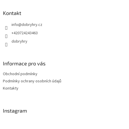
á
p
a
Kontakt
t
info
@
dobryhry.cz
í
+420724243463
dobryhry
Informace pro vás
Obchodní podmínky
Podmínky ochrany osobních údajů
Kontakty
Instagram