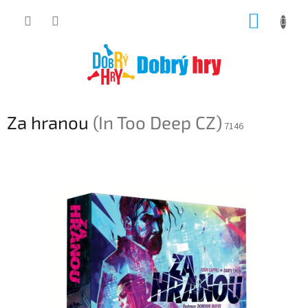
Přejít
NÁKUP
na
obsah
KOŠÍK
Za hranou
(In Too Deep CZ)
7146