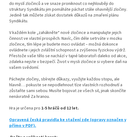
do myslí zločinců a ve snaze proniknout co nejhlouběji do
struktury Syndikátu jim pomáháte páchat stále ohavnější zločiny.
Jedině tak můžete získat dostatek důkazů na zmaření plánu
Syndikátu.
V každém kole „zahákněte“ nové zločince a manipulujte jejich
činnost ve vlastní prospěch. Navíc, čím déle setrváte v mozku
zločince, tím lépe je budete moci ovládat – možná dokonce
ovládnete i jejich zvláštní schopnost a zvýšenou fyzickou výdrž.
Přestože vaše tělo se nachází v tajné laboratoři daleko od akce,
zdaleka nejste v bezpečí. Život v mysli zločince si vybere daň na
vašem svědomí.
Páchejte zločiny, sbírejte důkazy, využijte každou stopu, ale
hlavně… pokuste se nepodlehnout tíze vlastních rozhodnutí a
zůstaňte sami sebou. Musíte bojovat ze všech sil, jinak skončíte
nenávratně Za hranou.
Hra je určena pro
1-5 hráčů od 12 let.
Opravená česká pravidla ke stažení zde (opravy označen y
přímo v PDF).