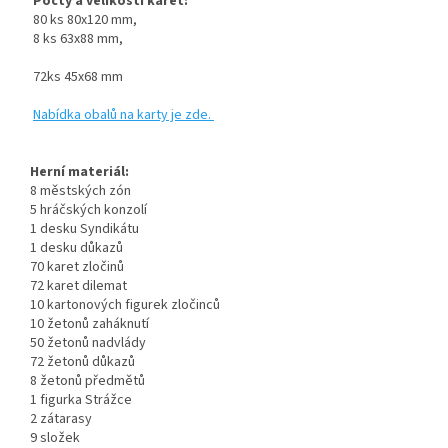
Počty a velikosti karet:
80 ks 80x120 mm,
8 ks 63x88 mm,
72ks 45x68 mm
Nabídka obalů na karty je zde.
Herní materiál:
8 městských zón
5 hráčských konzolí
1 desku Syndikátu
1 desku důkazů
70 karet zločinů
72 karet dilemat
10 kartonových figurek zločinců
10 žetonů zaháknutí
50 žetonů nadvlády
72 žetonů důkazů
8 žetonů předmětů
1 figurka Strážce
2 zátarasy
9 složek