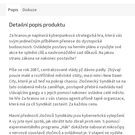
Popis
Diskuze
Detailní popis produktu
Za hranou je napínavá kyberpunková strategická hra, která vás
svým jedinečným příběhem přenese do dystopické
budoucnosti. Ovládejte postavy na herním plánu a využijte své
akce ke splnění cílů a nashromáždění sad důkazů. Na jakou
stranu zákona se nakonec postavíte?
Píše se rok 2087, centralizované vlády již dávno padly. Zbývají
pouze malé a roztříštěné městské státy, mezi nimi i New Dawn
City, které je už teď na pokraji chaosu. Zločinecký Syndikát se na
tato oslabená města zaměřuje, postupně přebírá nadvládu nad
stávajícími gangy a s jejich pomocí nakonec ovládne celé město.
Ve hře Za hranou se z vás stanou agenti přísně tajné organizace,
která má za cíl Syndikát zastavit. Za každou cenu.
Hlavní předností zločinců Syndikátu jsou kybernetická vylepšení.
A vy jste nyní zjistili, jak obrátit tuto zbraň proti nim. S pomocí
experimentálního programu „Hák“ dokážete nabourat mikročipy
v nervové soustavě zločinců a ovládnout je. V utajení se vydáte