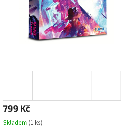
799 Kč
Měrná
Skladem
(1 ks)
cena: