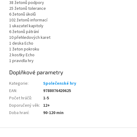
38 žetonů podpory
25 žetonů tolerance
6 žetonů úkolů
102 žetonů informací
1 ukazatel kapitoly
6 žetonů pátrání
10 přehledových karet
1 deska Echo
1 žeton pokroku
2 kostky Echo
1 pravidla hry
Doplňkové parametry
Kategorie
:
Společenské hry
EAN
:
9788076420625
Počet hráčů
:
1-5
Doporučený věk
:
12+
Doba hraní
:
90-120 min
Z