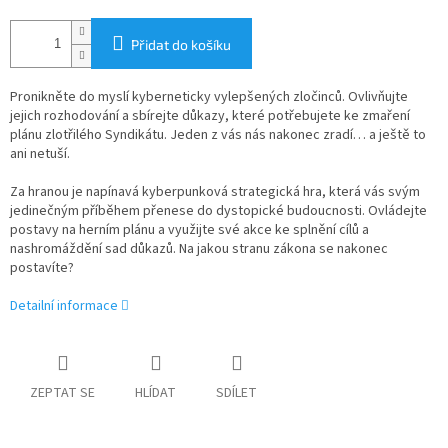
Přidat do košíku
Pronikněte do myslí kyberneticky vylepšených zločinců. Ovlivňujte
jejich rozhodování a sbírejte důkazy, které potřebujete ke zmaření
plánu zlotřilého Syndikátu. Jeden z vás nás nakonec zradí… a ještě to
ani netuší.
Za hranou je napínavá kyberpunková strategická hra, která vás svým
jedinečným příběhem přenese do dystopické budoucnosti. Ovládejte
postavy na herním plánu a využijte své akce ke splnění cílů a
nashromáždění sad důkazů. Na jakou stranu zákona se nakonec
postavíte?
Detailní informace
ZEPTAT SE
HLÍDAT
SDÍLET