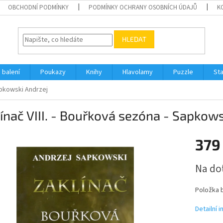
OBCHODNÍ PODMÍNKY
PODMÍNKY OCHRANY OSOBNÍCH ÚDAJŮ
K
HLEDAT
 balení
Poukazy
Knihy
Hlavolamy
Puzzle
St
Sapkowski Andrzej
ínač VIII. - Bouřková sezóna - Sapkows
379
Měrná
Na do
cena:
Položka 
Detailní 