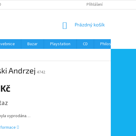
ONTAKTY
Přihlášení
NÁKUPNÍ
Prázdný košík
KOŠÍK
avebnice
Bazar
Playstation
CD
Philos
Kontak
ki Andrzej
4742
 Kč
taz
byla vyprodána…
informace