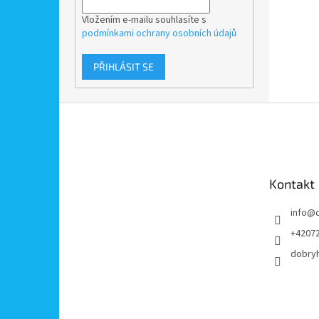
Vložením e-mailu souhlasíte s
podmínkami ochrany osobních údajů
PŘIHLÁSIT SE
Z
á
p
a
t
Kontakt
í
info
@
+4207
dobry