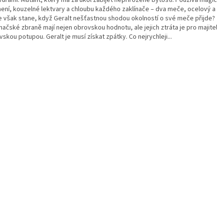
ení, kouzelné lektvary a chloubu každého zaklínače – dva meče, ocelový a 
e však stane, když Geralt nešťastnou shodou okolností o své meče přijde?
načské zbraně mají nejen obrovskou hodnotu, ale jejich ztráta je pro majit
skou potupou. Geralt je musí získat zpátky. Co nejrychleji...