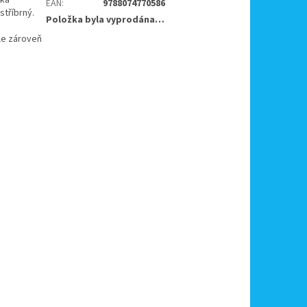
EAN
:
9788074770586
stříbrný.
Položka byla vyprodána…
ele zároveň