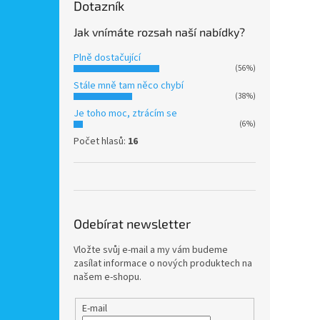
Dotazník
Jak vnímáte rozsah naší nabídky?
Plně dostačující
(56%)
Stále mně tam něco chybí
(38%)
Je toho moc, ztrácím se
(6%)
Počet hlasů:
16
Odebírat newsletter
Vložte svůj e-mail a my vám budeme
zasílat informace o nových produktech na
našem e-shopu.
E-mail