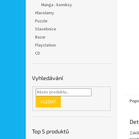
n
Manga - komiksy
e
Hlavolamy
l
Puzzle
Stavebnice
Bazar
Playstation
CD
Vyhledávání
Popi
HLEDAT
Det
Top 5 produktů
Zaklí
nest