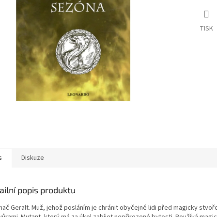
TISK
s
Diskuze
ailní popis produktu
nač Geralt. Muž, jehož posláním je chránit obyčejné lidi před magicky stvo
vůrami. Mutant, který má za úkol zabíjet nepřirozené bytosti. Používá magi