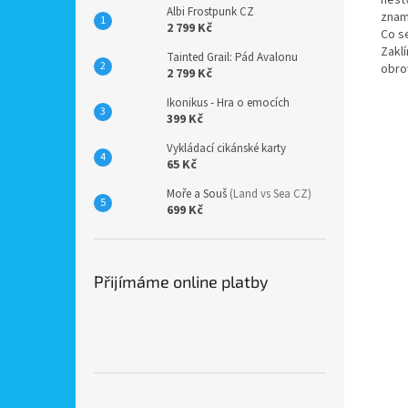
Albi Frostpunk CZ
znam
2 799 Kč
Co s
Zaklí
Tainted Grail: Pád Avalonu
obrov
2 799 Kč
Ikonikus - Hra o emocích
399 Kč
Vykládací cikánské karty
65 Kč
Moře a Souš
(Land vs Sea CZ)
699 Kč
Přijímáme online platby