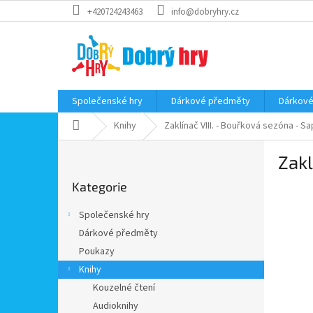
Přejít
+420724243463
info@dobryhry.cz
na
obsah
Společenské hry
Dárkové předměty
Dárkové
Domů
Knihy
Zaklínač VIII. - Bouřková sezóna - 
P
Zakl
o
Přeskočit
s
Kategorie
kategorie
t
r
Společenské hry
a
Dárkové předměty
n
Poukazy
n
í
Knihy
p
Kouzelné čtení
a
Audioknihy