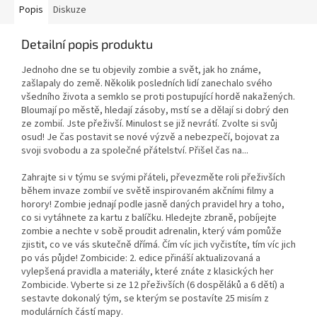
Popis
Diskuze
Detailní popis produktu
Jednoho dne se tu objevily zombie a svět, jak ho známe,
zašlapaly do země. Několik posledních lidí zanechalo svého
všedního života a semklo se proti postupující hordě nakažených.
Bloumají po městě, hledají zásoby, mstí se a dělají si dobrý den
ze zombií. Jste přeživší. Minulost se již nevrátí. Zvolte si svůj
osud! Je čas postavit se nové výzvě a nebezpečí, bojovat za
svoji svobodu a za společné přátelství. Přišel čas na...
Zahrajte si v týmu se svými přáteli, převezměte roli přeživších
během invaze zombií ve světě inspirovaném akčními filmy a
horory! Zombie jednají podle jasně daných pravidel hry a toho,
co si vytáhnete za kartu z balíčku. Hledejte zbraně, pobíjejte
zombie a nechte v sobě proudit adrenalin, který vám pomůže
zjistit, co ve vás skutečně dřímá. Čím víc jich vyčistíte, tím víc jich
po vás půjde! Zombicide: 2. edice přináší aktualizovaná a
vylepšená pravidla a materiály, které znáte z klasických her
Zombicide. Vyberte si ze 12 přeživších (6 dospěláků a 6 dětí) a
sestavte dokonalý tým, se kterým se postavíte 25 misím z
modulárních částí mapy.