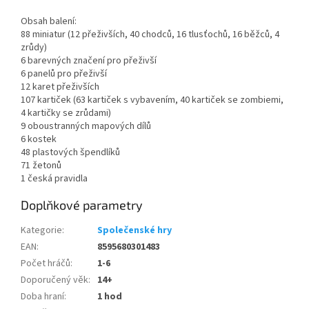
Obsah balení:
88 miniatur (12 přeživších, 40 chodců, 16 tlusťochů, 16 běžců, 4
zrůdy)
6 barevných značení pro přeživší
6 panelů pro přeživší
12 karet přeživších
107 kartiček (63 kartiček s vybavením, 40 kartiček se zombiemi,
4 kartičky se zrůdami)
9 oboustranných mapových dílů
6 kostek
48 plastových špendlíků
71 žetonů
1 česká pravidla
Doplňkové parametry
Kategorie
:
Společenské hry
EAN
:
8595680301483
Počet hráčů
:
1-6
Doporučený věk
:
14+
Doba hraní
:
1 hod