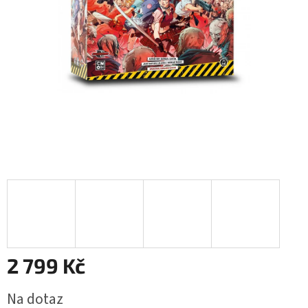
2 799 Kč
Měrná
Na dotaz
cena: