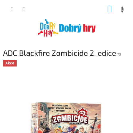
Přejít
NÁKUP
na
obsah
KOŠÍK
ADC Blackfire Zombicide 2. edice
72
Akce