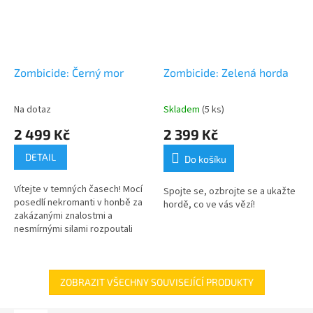
Zombicide: Černý mor
Zombicide: Zelená horda
Na dotaz
Skladem
(5 ks)
2 499 Kč
2 399 Kč
DETAIL
Do košíku
Vítejte v temných časech! Mocí
Spojte se, ozbrojte se a ukažte
posedlí nekromanti v honbě za
hordě, co ve vás vězí!
zakázanými znalostmi a
nesmírnými silami rozpoutali
apokalypsu na zemi.
ZOBRAZIT VŠECHNY SOUVISEJÍCÍ PRODUKTY