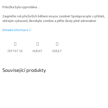
Položka byla vyprodána…
Zaujměte roli přeživších během invaze zombie! Spolupracujte s přáteli,
sbírejte vybavení, likvidujte zombie a plňte úkoly plné adrenalinu!
Detailní informace
ZEPTAT SE
HLÍDAT
SDÍLET
Související produkty