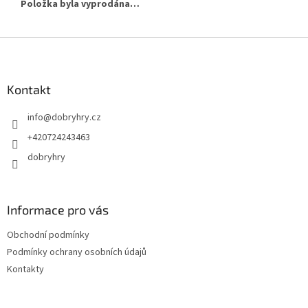
Položka byla vyprodána…
Z
á
p
a
Kontakt
t
info
@
dobryhry.cz
í
+420724243463
dobryhry
Informace pro vás
Obchodní podmínky
Podmínky ochrany osobních údajů
Kontakty