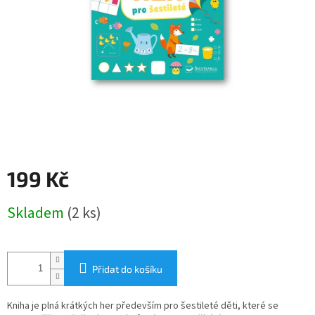
199 Kč
Měrná
Skladem
(2 ks)
cena:
Přidat do košíku
Kniha je plná krátkých her především pro šestileté děti, které se