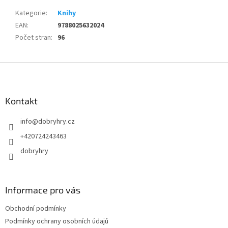
Kategorie
:
Knihy
EAN
:
9788025632024
Počet stran
:
96
Z
á
p
a
Kontakt
t
info
@
dobryhry.cz
í
+420724243463
dobryhry
Informace pro vás
Obchodní podmínky
Podmínky ochrany osobních údajů