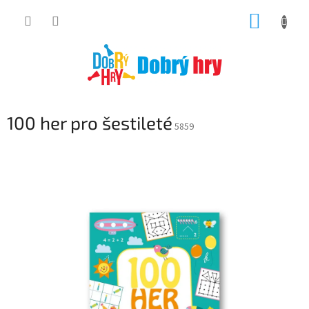
Přejít
NÁKUP
na
obsah
KOŠÍK
100 her pro šestileté
5859