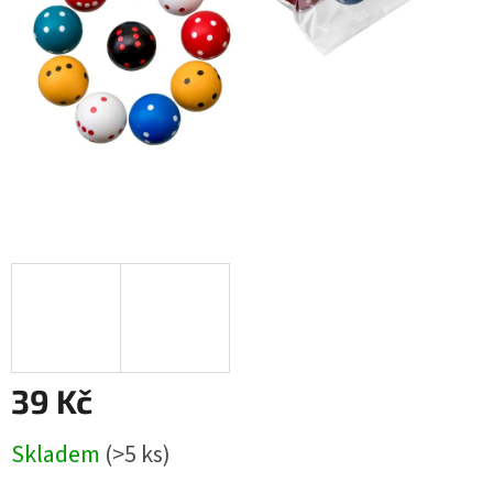
39 Kč
Měrná
Skladem
(>5 ks)
cena: