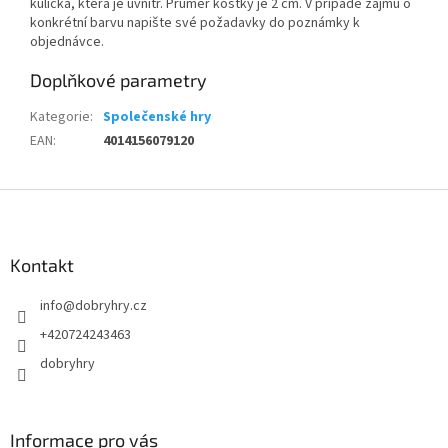
kulička, která je uvnitř. Průměr kostky je 2 cm. V případě zájmu o
konkrétní barvu napište své požadavky do poznámky k
objednávce.
Doplňkové parametry
Kategorie
:
Společenské hry
EAN
:
4014156079120
Z
á
p
a
Kontakt
t
info
@
dobryhry.cz
í
+420724243463
dobryhry
Informace pro vás