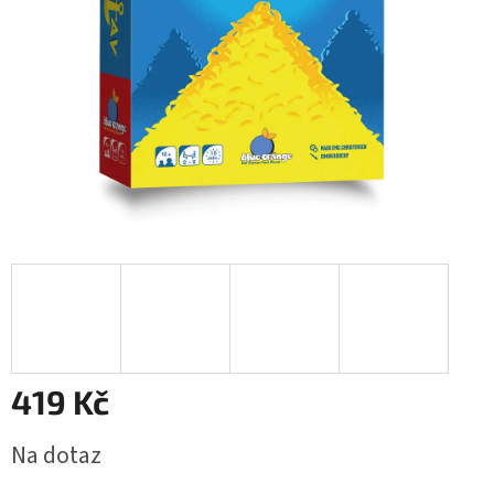
419 Kč
Měrná
Na dotaz
cena: