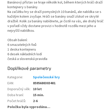
Banánový přístav se hraje několik kol, během kterých hráči draží
kontejnery s banány.
Na začátku hry se draží pomyslných 10 banánů, ale nabídka se s
každým kolem zvyšuje. Hráči se banány snaží získat ve skryté
dražbě. Kolik za banány nabídnete, je čistě na vás, ale druhý hráč
v pořadí vždy dostane provizi v hodnotě rozdílu mezi jeho a
nejvyšší nabídkou.
Obsah balení:
6 smazatelných fixů
1 deska kontejneru
6 desek nákladních lodí
česká a slovenská pravidla
Doplňkové parametry
Kategorie
:
Společenské hry
EAN
:
8595680303401
Doporučný věk
:
10 let
Doba hraní
:
15 min.
Počet hráčů
:
2-6
Položka byla vyprodána…