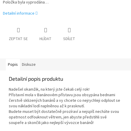
Položka byla vyprodána…
Detailní informace
ZEPTAT SE
HLÍDAT
SDÍLET
Popis
Diskuze
Detailní popis produktu
Nadešel okamžik, na který jste čekali celý rok!
Přístavní mola v Banánovém přístavu jsou obsypána bednami
čerstvě sklizených banánů a vy chcete co nejrychleji odplout se
svou nákladní lodí naplněnou až k prasknutí.
Budete muset být dostatečně prozíraví a nejspíš necháte svou
opatrnost odfouknout větrem, jen abyste předstihli své
soupeře a skončili jako nejlepší vývozce banánů!