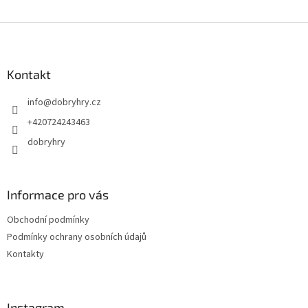
Z
á
p
a
Kontakt
t
info
@
dobryhry.cz
í
+420724243463
dobryhry
Informace pro vás
Obchodní podmínky
Podmínky ochrany osobních údajů
Kontakty
Instagram