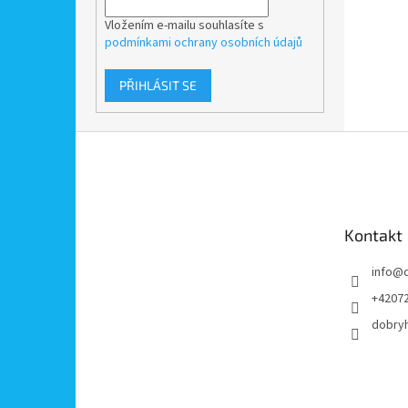
Vložením e-mailu souhlasíte s
podmínkami ochrany osobních údajů
PŘIHLÁSIT SE
Z
á
p
a
t
Kontakt
í
info
@
+4207
dobry