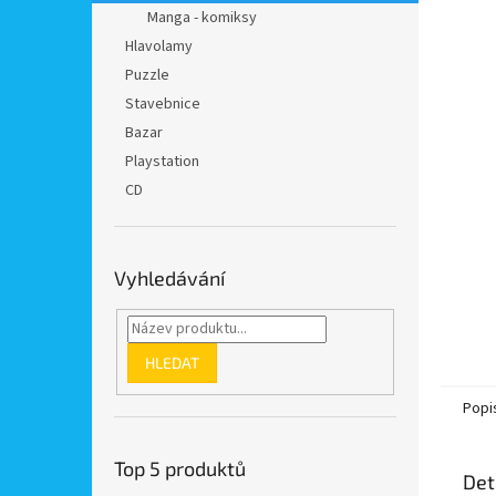
n
Manga - komiksy
e
Hlavolamy
l
Puzzle
Stavebnice
Bazar
Playstation
CD
Vyhledávání
HLEDAT
Popi
Top 5 produktů
Det