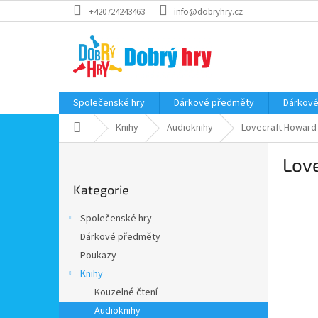
Přejít
+420724243463
info@dobryhry.cz
na
obsah
Společenské hry
Dárkové předměty
Dárkové
Domů
Knihy
Audioknihy
Lovecraft Howard P
P
Love
o
Přeskočit
s
Kategorie
kategorie
t
r
Společenské hry
a
Dárkové předměty
n
Poukazy
n
í
Knihy
p
Kouzelné čtení
a
Audioknihy