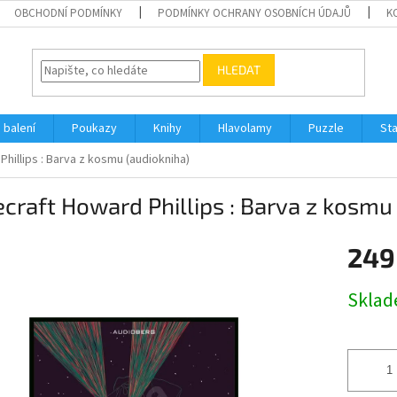
OBCHODNÍ PODMÍNKY
PODMÍNKY OCHRANY OSOBNÍCH ÚDAJŮ
K
HLEDAT
 balení
Poukazy
Knihy
Hlavolamy
Puzzle
St
hillips : Barva z kosmu (audiokniha)
craft Howard Phillips : Barva z kosmu
249
Měrná
Skla
cena: