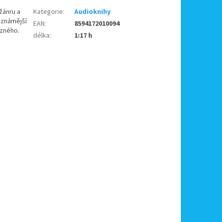
 žánru a
Kategorie
:
Audioknihy
jznámější
EAN
:
8594172010094
ezného.
délka
:
1:17 h