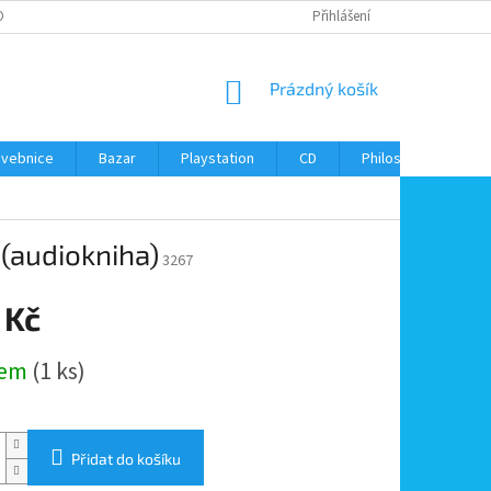
ONTAKTY
Přihlášení
NÁKUPNÍ
Prázdný košík
KOŠÍK
avebnice
Bazar
Playstation
CD
Philos
Kontak
 (audiokniha)
3267
 Kč
dem
(1 ks)
Přidat do košíku