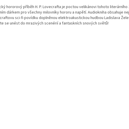
cký hororový příběh H. P. Lovecrafta je poctou velikánovi tohoto literárního
lním dárkem pro všechny milovníky hororu a napětí. Audiokniha obsahuje ne
craftovu sci-fi povídku doplněnou elektroakustickou hudbou Ladislava Žel
te se unést do mrazivých scenérií a fantaskních snových světů!