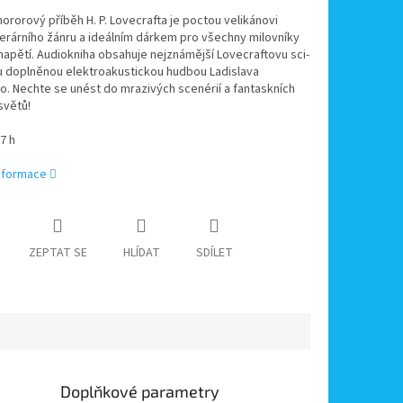
hororový příběh H. P. Lovecrafta je poctou velikánovi
terárního žánru a ideálním dárkem pro všechny milovníky
napětí. Audiokniha obsahuje nejznámější Lovecraftovu sci-
u doplněnou elektroakustickou hudbou Ladislava
. Nechte se unést do mrazivých scenérií a fantaskních
světů!
7 h
informace
ZEPTAT SE
HLÍDAT
SDÍLET
Doplňkové parametry