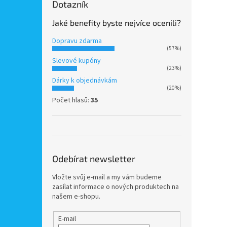
Dotazník
Jaké benefity byste nejvíce ocenili?
Dopravu zdarma
(57%)
Slevové kupóny
(23%)
Dárky k objednávkám
(20%)
Počet hlasů:
35
Odebírat newsletter
Vložte svůj e-mail a my vám budeme
zasílat informace o nových produktech na
našem e-shopu.
E-mail