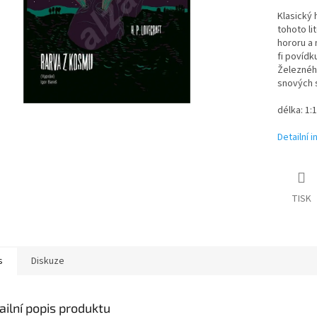
Klasický 
tohoto li
hororu a 
fi povídk
Železného
snových 
délka:
1:1
Detailní 
TISK
s
Diskuze
ailní popis produktu