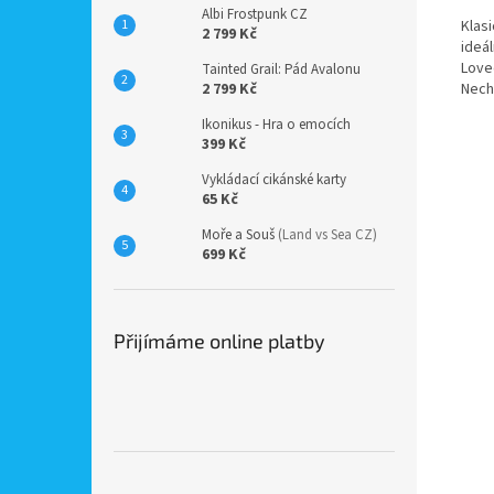
Albi Frostpunk CZ
Klasi
2 799 Kč
ideá
Love
Tainted Grail: Pád Avalonu
Nech
2 799 Kč
Ikonikus - Hra o emocích
399 Kč
Vykládací cikánské karty
65 Kč
Moře a Souš
(Land vs Sea CZ)
699 Kč
Přijímáme online platby