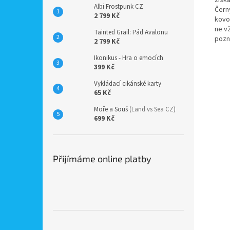
Albi Frostpunk CZ
Čern
2 799 Kč
kovov
ne v
Tainted Grail: Pád Avalonu
pozn
2 799 Kč
Ikonikus - Hra o emocích
399 Kč
Vykládací cikánské karty
65 Kč
Moře a Souš
(Land vs Sea CZ)
699 Kč
Přijímáme online platby