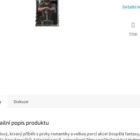
Detailní 
TISK
s
Diskuze
ailní popis produktu
ový, krvavý příběh s prvky romantiky a velkou porcí akce! Dospělá fantasy,
la davy fanoušků, televizní seriál, celovečerní filmy i počítačové hry! Hrdino