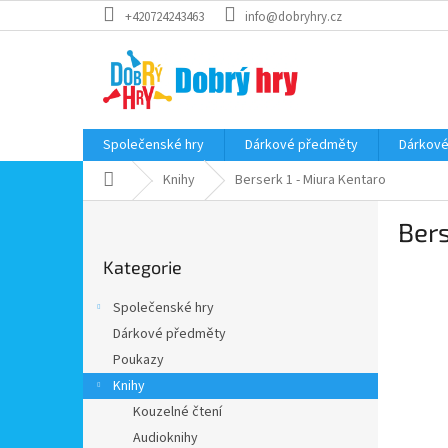
Přejít
+420724243463
info@dobryhry.cz
na
obsah
Společenské hry
Dárkové předměty
Dárkové
Domů
Knihy
Berserk 1 - Miura Kentaro
P
Bers
o
Přeskočit
s
Kategorie
kategorie
t
r
Společenské hry
a
Dárkové předměty
n
Poukazy
n
í
Knihy
p
Kouzelné čtení
a
Audioknihy