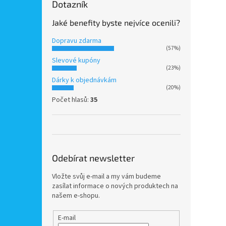
Dotazník
Jaké benefity byste nejvíce ocenili?
Dopravu zdarma
(57%)
Slevové kupóny
(23%)
Dárky k objednávkám
(20%)
Počet hlasů:
35
Odebírat newsletter
Vložte svůj e-mail a my vám budeme
zasílat informace o nových produktech na
našem e-shopu.
E-mail