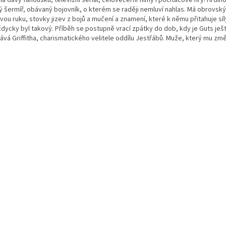
ý šermíř, obávaný bojovník, o kterém se raději nemluví nahlas. Má obrovsk
ou ruku, stovky jizev z bojů a mučení a znamení, které k němu přitahuje síly
ždycky byl takový. Příběh se postupně vrací zpátky do dob, kdy je Guts ješ
ává Griffitha, charismatického velitele oddílu Jestřábů. Muže, který mu změ