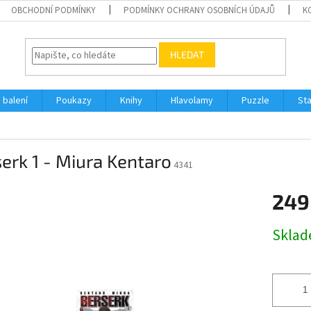
OBCHODNÍ PODMÍNKY
PODMÍNKY OCHRANY OSOBNÍCH ÚDAJŮ
K
HLEDAT
 balení
Poukazy
Knihy
Hlavolamy
Puzzle
St
erk 1 - Miura Kentaro
4341
249
Měrná
Skla
cena: