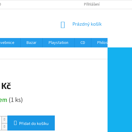
ONTAKTY
Přihlášení
NÁKUPNÍ
Prázdný košík
KOŠÍK
avebnice
Bazar
Playstation
CD
Philos
Kontak
 Kč
dem
(1 ks)
Přidat do košíku