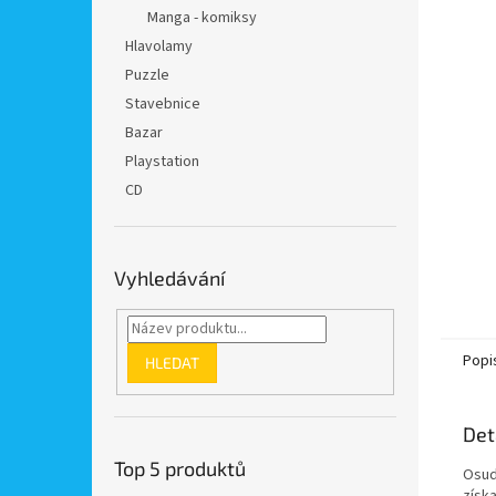
n
Manga - komiksy
e
Hlavolamy
l
Puzzle
Stavebnice
Bazar
Playstation
CD
Vyhledávání
Popi
HLEDAT
Det
Top 5 produktů
Osud
získa