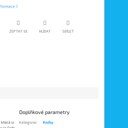
informace
ZEPTAT SE
HLÍDAT
SDÍLET
Doplňkové parametry
 která si
Kategorie
:
Knihy
u je Guts,