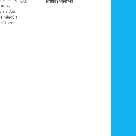
EAN
:
9788074498749
ý meč,
 zla. Ale
tě mladý a
ní život