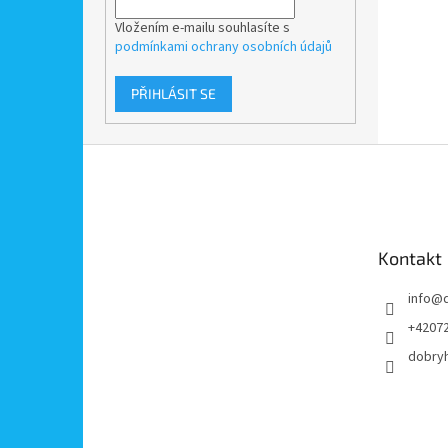
Vložením e-mailu souhlasíte s
podmínkami ochrany osobních údajů
PŘIHLÁSIT SE
Z
á
p
a
t
Kontakt
í
info
@
+4207
dobry