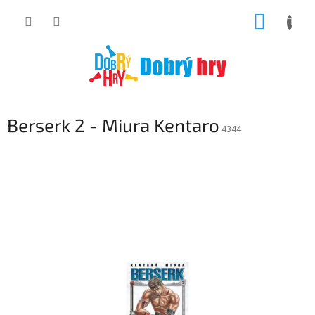
Přejít
NÁKUP
na
obsah
KOŠÍK
Berserk 2 - Miura Kentaro
4344