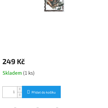
249 Kč
Měrná
Skladem
(1 ks)
cena:
Přidat do košíku