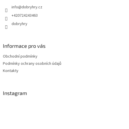
t
info
@
dobryhry.cz
í
+420724243463
dobryhry
Informace pro vás
Obchodní podmínky
Podmínky ochrany osobních údajů
Kontakty
Instagram