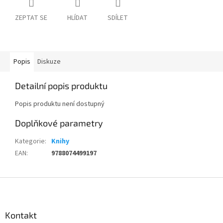
ZEPTAT SE
HLÍDAT
SDÍLET
Popis
Diskuze
Detailní popis produktu
Popis produktu není dostupný
Doplňkové parametry
Kategorie
:
Knihy
EAN
:
9788074499197
Z
á
p
a
Kontakt