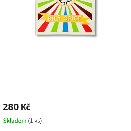
280 Kč
Měrná
Skladem
(1 ks)
cena: