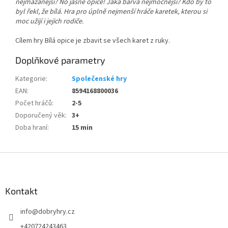
nejmazanější? No jasně opice! Jaká barva nejmocnější? Kdo by to
byl řekl, že bílá. Hra pro úplně nejmenší hráče karetek, kterou si
moc užijí i jejich rodiče.
Cílem hry Bílá opice je zbavit se všech karet z ruky.
Doplňkové parametry
Kategorie
:
Společenské hry
EAN
:
8594168800036
Počet hráčů
:
2-5
Doporučený věk
:
3+
Doba hraní
:
15 min
Z
á
p
a
Kontakt
t
info
@
dobryhry.cz
í
+420724243463