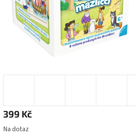
399 Kč
Měrná
Na dotaz
cena: