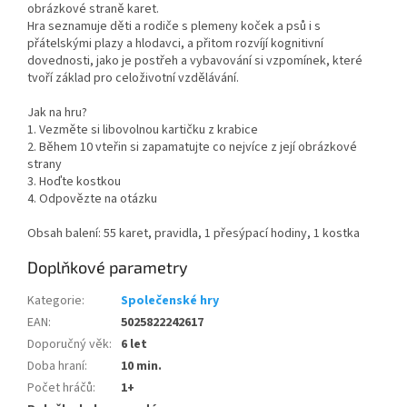
obrázkové straně karet.
Hra seznamuje děti a rodiče s plemeny koček a psů i s
přátelskými plazy a hlodavci, a přitom rozvíjí kognitivní
dovednosti, jako je postřeh a vybavování si vzpomínek, které
tvoří základ pro celoživotní vzdělávání.
Jak na hru?
1. Vezměte si libovolnou kartičku z krabice
2. Během 10 vteřin si zapamatujte co nejvíce z její obrázkové
strany
3. Hoďte kostkou
4. Odpovězte na otázku
Obsah balení: 55 karet, pravidla, 1 přesýpací hodiny, 1 kostka
Doplňkové parametry
Kategorie
:
Společenské hry
EAN
:
5025822242617
Doporučný věk
:
6 let
Doba hraní
:
10 min.
Počet hráčů
:
1+