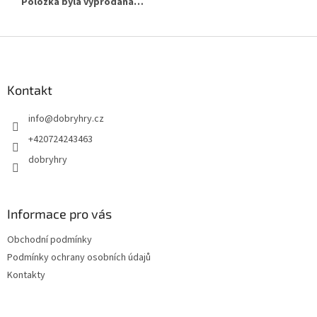
Položka byla vyprodána…
Z
á
p
a
Kontakt
t
info
@
dobryhry.cz
í
+420724243463
dobryhry
Informace pro vás
Obchodní podmínky
Podmínky ochrany osobních údajů
Kontakty