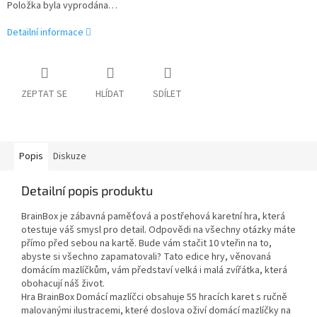
Položka byla vyprodána…
Detailní informace
ZEPTAT SE
HLÍDAT
SDÍLET
Popis
Diskuze
Detailní popis produktu
BrainBox je zábavná paměťová a postřehová karetní hra, která
otestuje váš smysl pro detail. Odpovědi na všechny otázky máte
přímo před sebou na kartě. Bude vám stačit 10 vteřin na to,
abyste si všechno zapamatovali? Tato edice hry, věnovaná
domácím mazlíčkům, vám představí velká i malá zvířátka, která
obohacují náš život.
Hra BrainBox Domácí mazlíčci obsahuje 55 hracích karet s ručně
malovanými ilustracemi, které doslova oživí domácí mazlíčky na