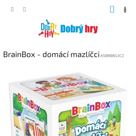
Přejít
NÁKUP
na
obsah
KOŠÍK
BrainBox - domácí mazlíčci
ASBRBN13CZ