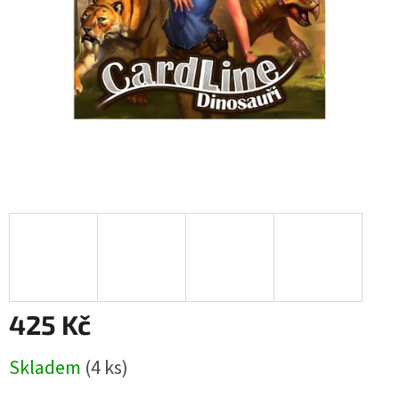
425 Kč
Měrná
Skladem
(4 ks)
cena: