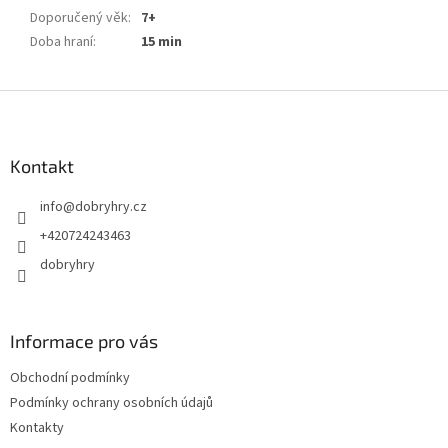
Doporučený věk
:
7+
Doba hraní
:
15 min
Z
á
p
a
Kontakt
t
info
@
dobryhry.cz
í
+420724243463
dobryhry
Informace pro vás
Obchodní podmínky
Podmínky ochrany osobních údajů
Kontakty