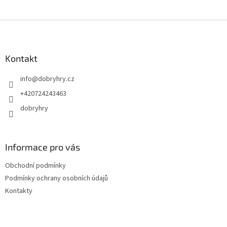
Z
á
p
a
Kontakt
t
info
@
dobryhry.cz
í
+420724243463
dobryhry
Informace pro vás
Obchodní podmínky
Podmínky ochrany osobních údajů
Kontakty