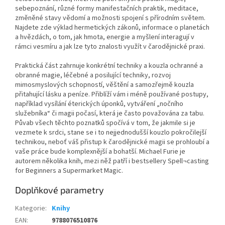
sebepoznání, různé formy manifestačních praktik, meditace,
změněné stavy vědomí a možnosti spojení s přírodním světem.
Najdete zde výklad hermetických zákonů, informace o planetách
a hvězdách, o tom, jak hmota, energie a myšlení interagují v
rámci vesmíru a jak lze tyto znalosti využít v čarodějnické praxi.
Praktická část zahrnuje konkrétní techniky a kouzla ochranné a
obranné magie, léčebné a posilující techniky, rozvoj
mimosmyslových schopností, věštění a samozřejmě kouzla
přitahující lásku a peníze. Přiblíží vám i méně používané postupy,
například vysílání éterických úponků, vytváření „nočního
služebníka“ či magii počasí, která je často považována za tabu.
Půvab všech těchto poznatků spočívá v tom, že jakmile si je
vezmete k srdci, stane se i to nejjednodušší kouzlo pokročilejší
technikou, neboť váš přistup k čarodějnické magii se prohloubí a
vaše práce bude komplexnější a bohatší. Michael Furie je
autorem několika knih, mezi něž patří i bestsellery Spell¬casting
for Beginners a Supermarket Magic.
Doplňkové parametry
Kategorie
:
Knihy
EAN
:
9788076510876