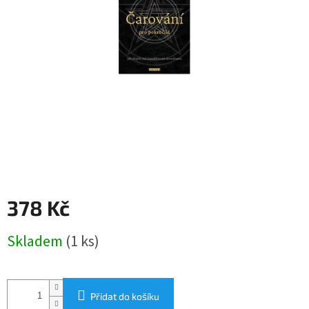
378 Kč
Měrná
Skladem
(1 ks)
cena:
Přidat do košíku