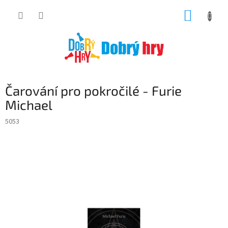
Přejít
NÁKUP
na
obsah
KOŠÍK
Čarování pro pokročilé - Furie
Michael
5053