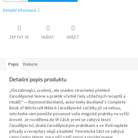
Detailní informace
ZEPTAT SE
HLÍDAT
SDÍLET
Popis
Diskuze
Detailní popis produktu
„Všezahrnující, ucelený, ale snadno stravitelný přehled
čarodějnické teorie a praktik včetně řady užitečných receptů a
rituálů.“ — Raymond Buckland, autor knihy Buckland’s Complete
Book of Witchcraft Máte-li čarodějnické začátky již za sebou,
tato kniha vám pomůže posunout vaše magické praktiky na vyšší
úroveň. Je rozdělena do tří částí: první se zabývá teorií
čarodějnictví, druhá čarodějnickými praktikami a ve třetí najdete
přísady a receptury olejů a kadidel. Teoretická část se zabývá
celou řadou témat, mezi něž patří smysl a poslání magie,