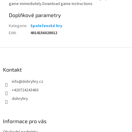
game immediately.Download game instructions
Doplňkové parametry
Kategorie
:
Společenské hry
EAN
:
4014156028012
Z
á
p
a
Kontakt
t
info
@
dobryhry.cz
í
+420724243463
dobryhry
Informace pro vás