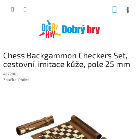
Přejít
NÁKUP
na
obsah
KOŠÍK
Chess Backgammon Checkers Set,
cestovní, imitace kůže, pole 25 mm
4872801
Značka:
Philos