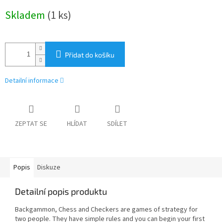
Měrná
Skladem
(1 ks)
cena:
Přidat do košíku
Detailní informace
ZEPTAT SE
HLÍDAT
SDÍLET
Popis
Diskuze
Detailní popis produktu
Backgammon, Chess and Checkers are games of strategy for
two people. They have simple rules and you can begin your first