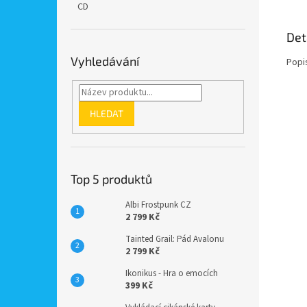
CD
Det
Vyhledávání
Popi
HLEDAT
Top 5 produktů
Albi Frostpunk CZ
2 799 Kč
Tainted Grail: Pád Avalonu
2 799 Kč
Ikonikus - Hra o emocích
399 Kč