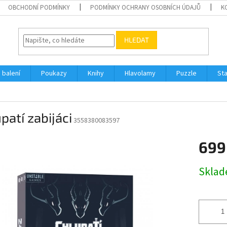
OBCHODNÍ PODMÍNKY
PODMÍNKY OCHRANY OSOBNÍCH ÚDAJŮ
K
HLEDAT
 balení
Poukazy
Knihy
Hlavolamy
Puzzle
St
patí zabijáci
3558380083597
699
Měrná
Skla
cena: