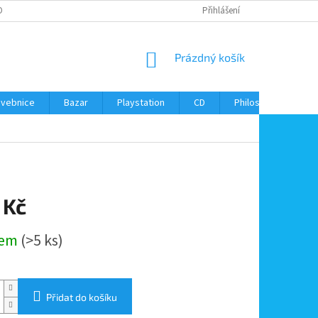
ONTAKTY
Přihlášení
NÁKUPNÍ
Prázdný košík
KOŠÍK
avebnice
Bazar
Playstation
CD
Philos
Kontak
 Kč
dem
(>5 ks)
Přidat do košíku