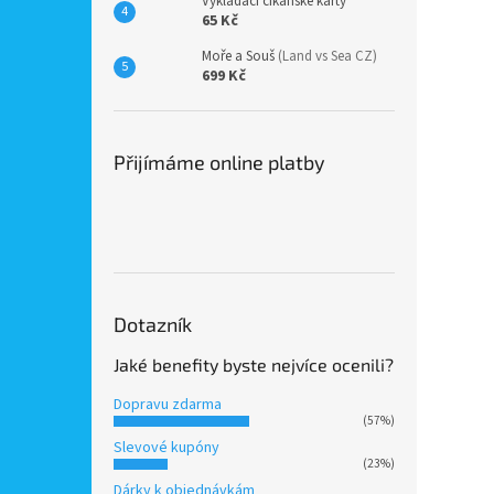
Vykládací cikánské karty
65 Kč
Moře a Souš
(Land vs Sea CZ)
699 Kč
Přijímáme online platby
Dotazník
Jaké benefity byste nejvíce ocenili?
Dopravu zdarma
(57%)
Slevové kupóny
(23%)
Dárky k objednávkám