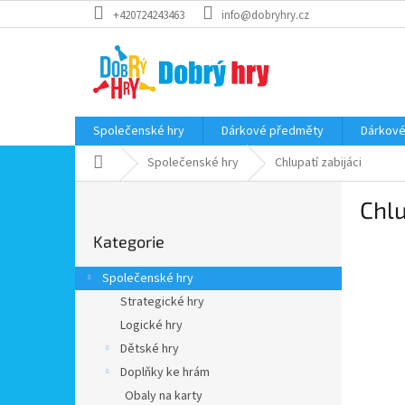
Přejít
+420724243463
info@dobryhry.cz
na
obsah
Společenské hry
Dárkové předměty
Dárkové
Domů
Společenské hry
Chlupatí zabijáci
P
Chlu
o
Přeskočit
s
Kategorie
kategorie
t
r
Společenské hry
a
Strategické hry
n
Logické hry
n
í
Dětské hry
p
Doplňky ke hrám
a
Obaly na karty