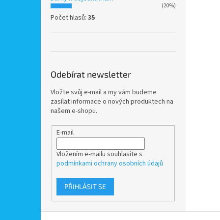
(20%)
Počet hlasů:
35
Odebírat newsletter
Vložte svůj e-mail a my vám budeme
zasílat informace o nových produktech na
našem e-shopu.
E-mail
Vložením e-mailu souhlasíte s
podmínkami ochrany osobních údajů
PŘIHLÁSIT SE
Z