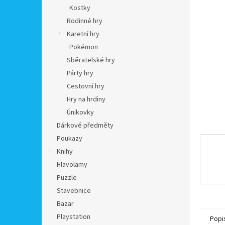
n
Kostky
e
Rodinné hry
l
Karetní hry
Pokémon
Sběratelské hry
Párty hry
Cestovní hry
Hry na hrdiny
Únikovky
Dárkové předměty
Poukazy
Knihy
Hlavolamy
Puzzle
Stavebnice
Bazar
Playstation
Popi