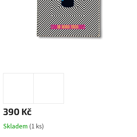
390 Kč
Měrná
Skladem
(1 ks)
cena: