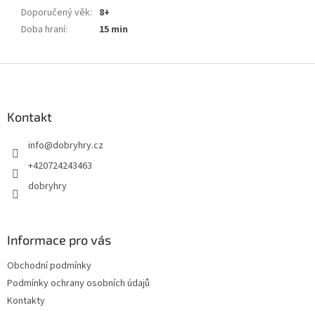
Doporučený věk
:
8+
Doba hraní
:
15 min
Z
á
p
a
Kontakt
t
info
@
dobryhry.cz
í
+420724243463
dobryhry
Informace pro vás
Obchodní podmínky
Podmínky ochrany osobních údajů
Kontakty