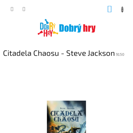
Přejít
NÁKUP
na
obsah
KOŠÍK
Citadela Chaosu - Steve Jackson
9150