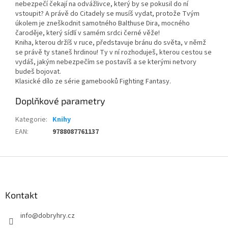
nebezpečí čekají na odvážlivce, který by se pokusil do ní
vstoupit? A právě do Citadely se musíš vydat, protože Tvým
úkolem je zneškodnit samotného Balthuse Dira, mocného
čaroděje, který sídlí v samém srdci černé věže!
Kniha, kterou držíš v ruce, představuje bránu do světa, v němž
se právě ty staneš hrdinou! Ty v ní rozhoduješ, kterou cestou se
vydáš, jakým nebezpečím se postavíš a se kterými netvory
budeš bojovat.
Klasické dílo ze série gamebooků Fighting Fantasy.
Doplňkové parametry
Kategorie
:
Knihy
EAN
:
9788087761137
Z
á
p
a
Kontakt
t
info
@
dobryhry.cz
í