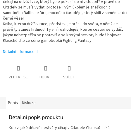
čekají na odvážlivce, který by se pokusil do ní vstoupit? A právě do
Citadely se musíš vydat, protože Tvým úkolem je zneškodnit
samotného Balthuse Dira, mocného čaroděje, který sídlí v samém srdci
černé věže!
Kniha, kterou držíš v ruce, představuje bránu do světa, v němž se
právě ty staneš hrdinou! Ty v ní rozhoduješ, kterou cestou se vydáš,
jakým nebezpečím se postavíš a se kterými netvory budeš bojovat.
Klasické dílo ze série gamebooků Fighting Fantasy.
Detailní informace
ZEPTAT SE
HLÍDAT
SDÍLET
Popis
Diskuze
Detailní popis produktu
Kdo ví jaké děsivé nestvůry číhají v Citadele Chaosu? Jaká