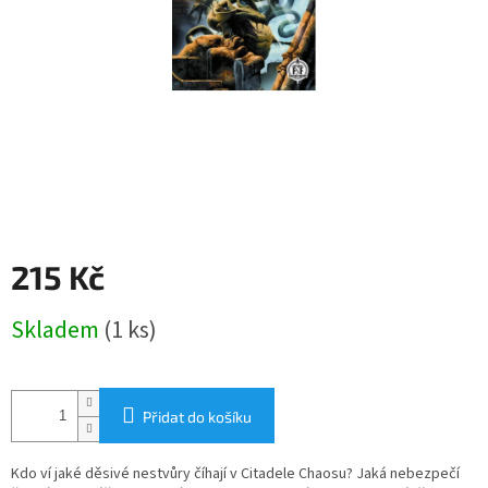
215 Kč
Měrná
Skladem
(1 ks)
cena:
Přidat do košíku
Kdo ví jaké děsivé nestvůry číhají v Citadele Chaosu? Jaká nebezpečí