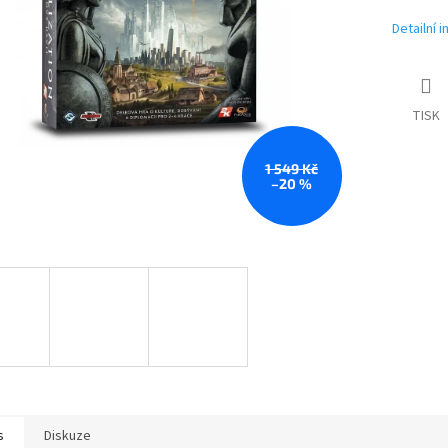
Detailní 
TISK
1 549 Kč
–20 %
s
Diskuze