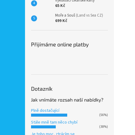
Vykládací cikánské karty
65 Kč
Moře a Souš
(Land vs Sea CZ)
699 Kč
Přijímáme online platby
Dotazník
Jak vnímáte rozsah naší nabídky?
Plně dostačující
(56%)
Stále mně tam něco chybí
(38%)
Je toho moc, ztrácím se