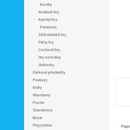
n
Kostky
e
Rodinné hry
l
Karetní hry
Pokémon
Sběratelské hry
Párty hry
Cestovní hry
Hry na hrdiny
Únikovky
Dárkové předměty
Poukazy
Knihy
Hlavolamy
Puzzle
Stavebnice
Bazar
Playstation
Popi