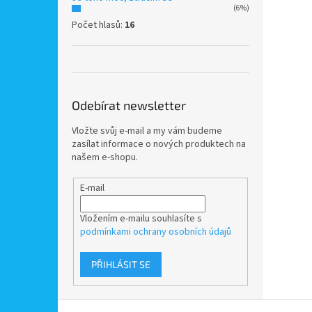
(6%)
Počet hlasů:
16
Odebírat newsletter
Vložte svůj e-mail a my vám budeme
zasílat informace o nových produktech na
našem e-shopu.
E-mail
Vložením e-mailu souhlasíte s
podmínkami ochrany osobních údajů
PŘIHLÁSIT SE
Z