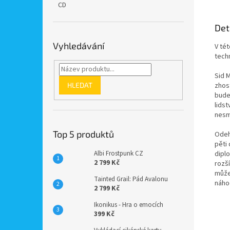
CD
Det
Vyhledávání
V té
tech
Sid M
HLEDAT
zhost
bude
lidst
nesm
Top 5 produktů
Odehr
pěti
dipl
Albi Frostpunk CZ
2 799 Kč
rozší
může
Tainted Grail: Pád Avalonu
náho
2 799 Kč
Ikonikus - Hra o emocích
399 Kč