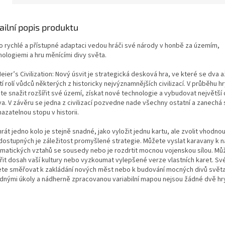
ailní popis produktu
to rychlé a přístupné adaptaci vedou hráči své národy v honbě za územím,
nologiemi a hru měnícími divy světa.
eier’s Civilization: Nový úsvit je strategická desková hra, ve které se dva až
í rolí vůdců některých z historicky nejvýznamnějších civilizací. V průběhu h
te snažit rozšířit své území, získat nové technologie a vybudovat největší 
va. V závěru se jedna z civilizací pozvedne nade všechny ostatní a zanechá
azatelnou stopu v historii.
át jedno kolo je stejně snadné, jako vyložit jednu kartu, ale zvolit vhodnou
 dostupných je záležitost promyšlené strategie. Můžete vyslat karavany k 
omatických vztahů se sousedy nebo je rozdrtit mocnou vojenskou sílou. Mů
řit dosah vaší kultury nebo vyzkoumat vylepšené verze vlastních karet. Své 
te směřovat k zakládání nových měst nebo k budování mocných divů světa
dnými úkoly a nádherně zpracovanou variabilní mapou nejsou žádné dvě hry