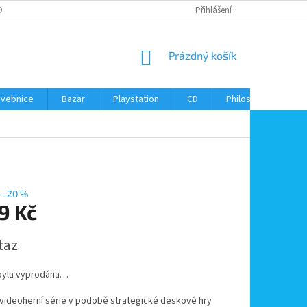
ONTAKTY
Přihlášení
NÁKUPNÍ
Prázdný košík
KOŠÍK
avebnice
Bazar
Playstation
CD
Philos
Kontak
–20 %
9 Kč
taz
byla vyprodána…
videoherní série v podobě strategické deskové hry