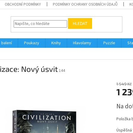
OBCHODNÍ PODMÍNKY
PODMÍNKY OCHRANY OSOBNÍCH ÚDAJŮ
K
HLEDAT
 balení
Poukazy
Knihy
Hlavolamy
Puzzle
St
lizace: Nový úsvit
144
1 549 Kč
1 23
Měrná
Na do
cena:
Položka 
Úspěšná 