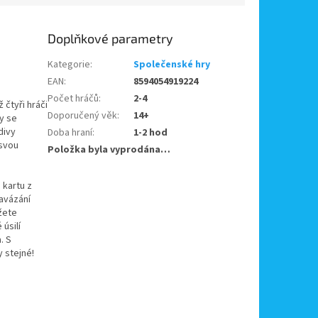
Doplňkové parametry
Kategorie
:
Společenské hry
EAN
:
8594054919224
Počet hráčů
:
2-4
 čtyři hráči
Doporučený věk
:
14+
ry se
divy
Doba hraní
:
1-2 hod
 svou
Položka byla vyprodána…
 kartu z
navázání
žete
úsilí
. S
 stejné!