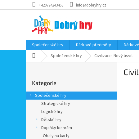
Přejít
+420724243463
info@dobryhry.cz
na
obsah
Společenské hry
Dárkové předměty
Dárkové
Domů
Společenské hry
Civilizace: Nový úsvit
P
Civi
o
Přeskočit
s
Kategorie
kategorie
t
r
Společenské hry
a
Strategické hry
n
Logické hry
n
í
Dětské hry
p
Doplňky ke hrám
a
Obaly na karty