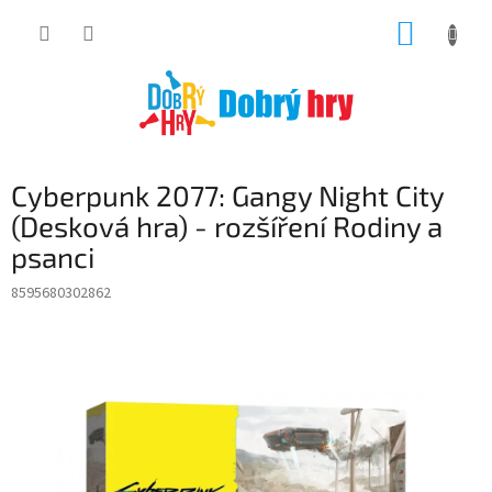
Přejít
NÁKUP
na
obsah
KOŠÍK
Cyberpunk 2077: Gangy Night City
(Desková hra) - rozšíření Rodiny a
psanci
8595680302862