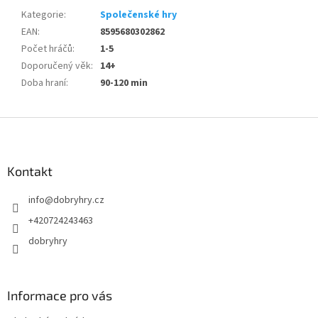
Kategorie
:
Společenské hry
EAN
:
8595680302862
Počet hráčů
:
1-5
Doporučený věk
:
14+
Doba hraní
:
90-120 min
Z
á
p
a
Kontakt
t
info
@
dobryhry.cz
í
+420724243463
dobryhry
Informace pro vás