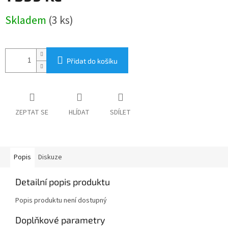
Měrná
Skladem
(3 ks)
cena:
Přidat do košíku
ZEPTAT SE
HLÍDAT
SDÍLET
Popis
Diskuze
Detailní popis produktu
Popis produktu není dostupný
Doplňkové parametry