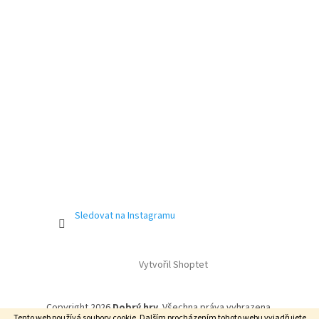
Sledovat na Instagramu
Vytvořil Shoptet
Copyright 2026
Dobrý hry
. Všechna práva vyhrazena.
Tento web používá soubory cookie. Dalším procházením tohoto webu vyjadřujete