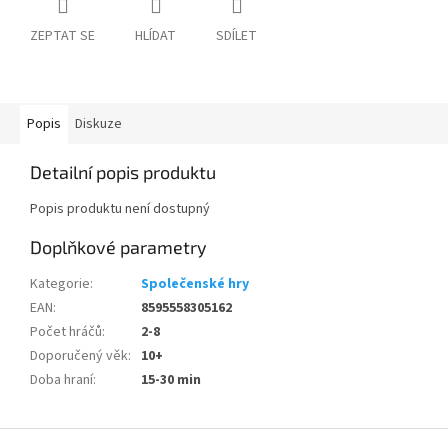
ZEPTAT SE
HLÍDAT
SDÍLET
Popis
Diskuze
Detailní popis produktu
Popis produktu není dostupný
Doplňkové parametry
Kategorie
:
Společenské hry
EAN
:
8595558305162
Počet hráčů
:
2-8
Doporučený věk
:
10+
Doba hraní
:
15-30 min
Z