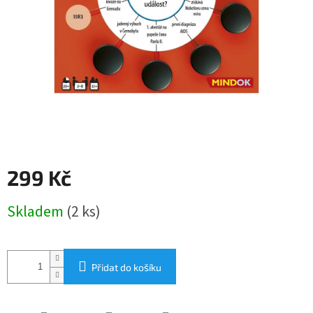
299 Kč
Měrná
Skladem
(2 ks)
cena:
Přidat do košíku