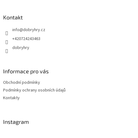
á
p
a
Kontakt
t
info
@
dobryhry.cz
í
+420724243463
dobryhry
Informace pro vás
Obchodní podmínky
Podmínky ochrany osobních údajů
Kontakty
Instagram