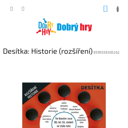
Přejít
NÁKUP
na
obsah
KOŠÍK
Desítka: Historie (rozšíření)
8595558305162