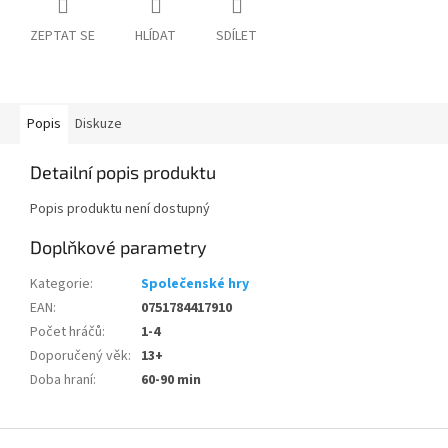
ZEPTAT SE
HLÍDAT
SDÍLET
Popis
Diskuze
Detailní popis produktu
Popis produktu není dostupný
Doplňkové parametry
Kategorie
:
Společenské hry
EAN
:
0751784417910
Počet hráčů
:
1-4
Doporučený věk
:
13+
Doba hraní
:
60-90 min
Z