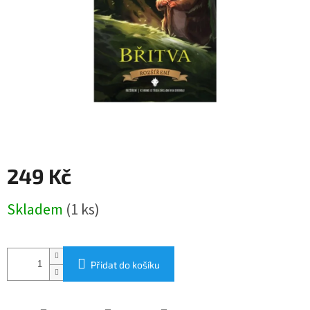
249 Kč
Měrná
Skladem
(1 ks)
cena:
Přidat do košíku