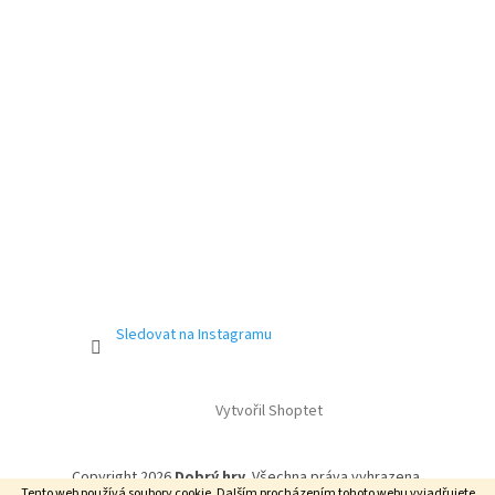
Sledovat na Instagramu
Vytvořil Shoptet
Copyright 2026
Dobrý hry
. Všechna práva vyhrazena.
Tento web používá soubory cookie. Dalším procházením tohoto webu vyjadřujete