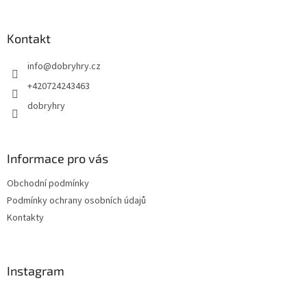
á
p
a
Kontakt
t
info
@
dobryhry.cz
í
+420724243463
dobryhry
Informace pro vás
Obchodní podmínky
Podmínky ochrany osobních údajů
Kontakty
Instagram