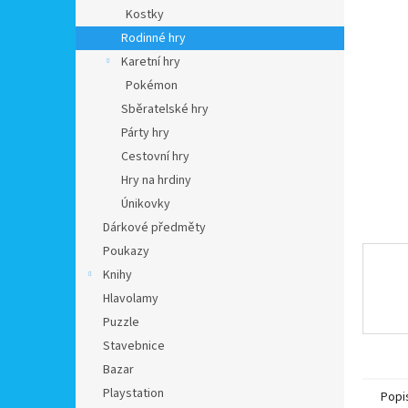
n
Kostky
e
Rodinné hry
l
Karetní hry
Pokémon
Sběratelské hry
Párty hry
Cestovní hry
Hry na hrdiny
Únikovky
Dárkové předměty
Poukazy
Knihy
Hlavolamy
Puzzle
Stavebnice
Bazar
Playstation
Popi