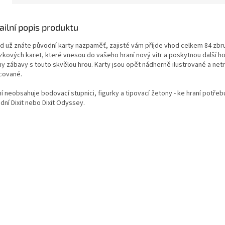
ailní popis produktu
d už znáte původní karty nazpaměť, zajisté vám příjde vhod celkem 84 zb
zkových karet, které vnesou do vašeho hraní nový vítr a poskytnou další ho
ny zábavy s touto skvělou hrou. Karty jsou opět nádherně ilustrované a net
cované.
í neobsahuje bodovací stupnici, figurky a tipovací žetony - ke hraní potřeb
dní Dixit nebo Dixit Odyssey.