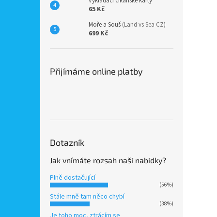
Vykládací cikánské karty
65 Kč
Moře a Souš
(Land vs Sea CZ)
699 Kč
Přijímáme online platby
Dotazník
Jak vnímáte rozsah naší nabídky?
Plně dostačující
(56%)
Stále mně tam něco chybí
(38%)
Je toho moc, ztrácím se