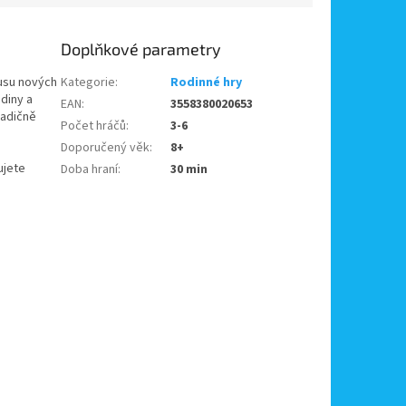
Doplňkové parametry
rusu nových
Kategorie
:
Rodinné hry
diny a
EAN
:
3558380020653
radičně
Počet hráčů
:
3-6
Doporučený věk
:
8+
ujete
Doba hraní
:
30 min