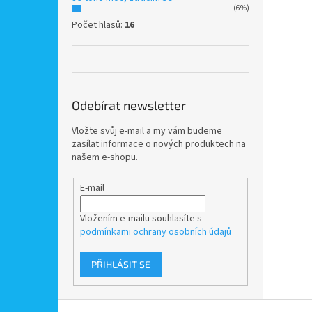
(6%)
Počet hlasů:
16
Odebírat newsletter
Vložte svůj e-mail a my vám budeme
zasílat informace o nových produktech na
našem e-shopu.
E-mail
Vložením e-mailu souhlasíte s
podmínkami ochrany osobních údajů
PŘIHLÁSIT SE
Z