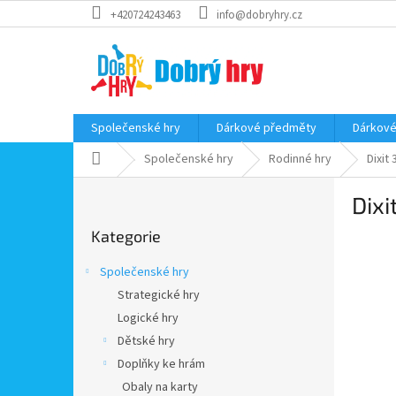
Přejít
+420724243463
info@dobryhry.cz
na
obsah
Společenské hry
Dárkové předměty
Dárkové
Domů
Společenské hry
Rodinné hry
Dixit 
P
Dixi
o
Přeskočit
s
Kategorie
kategorie
t
r
Společenské hry
a
Strategické hry
n
Logické hry
n
í
Dětské hry
p
Doplňky ke hrám
a
Obaly na karty