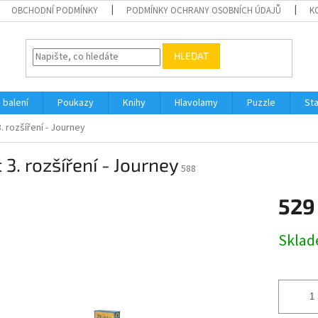
OBCHODNÍ PODMÍNKY
PODMÍNKY OCHRANY OSOBNÍCH ÚDAJŮ
K
HLEDAT
 balení
Poukazy
Knihy
Hlavolamy
Puzzle
St
3. rozšíření - Journey
t 3. rozšíření - Journey
588
529
Měrná
Skla
cena: