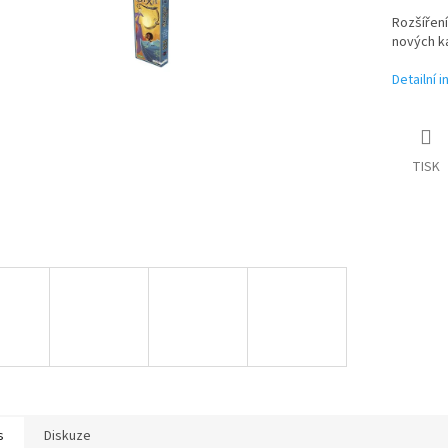
Rozšíření
nových ka
Detailní 
TISK
s
Diskuze