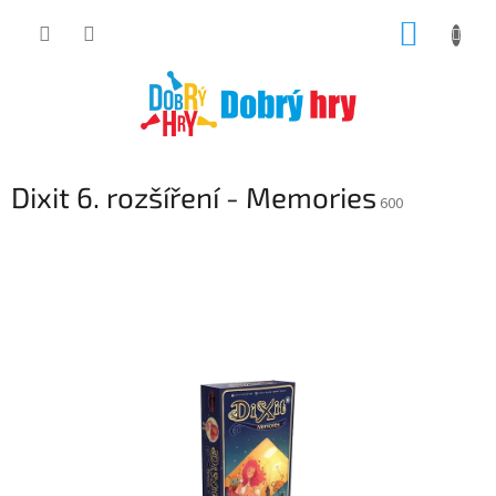
Přejít
NÁKUP
na
obsah
KOŠÍK
Dixit 6. rozšíření - Memories
600