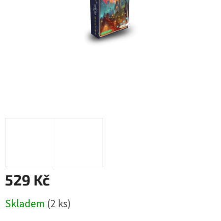
529 Kč
Měrná
Skladem
(2 ks)
cena: