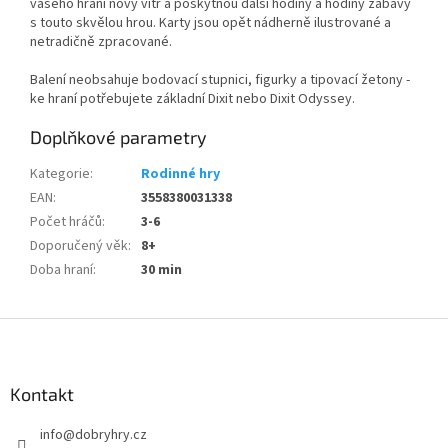
vašeho hraní nový vítr a poskytnou další hodiny a hodiny zábavy
s touto skvělou hrou. Karty jsou opět nádherně ilustrované a
netradičně zpracované.
Balení neobsahuje bodovací stupnici, figurky a tipovací žetony -
ke hraní potřebujete základní Dixit nebo Dixit Odyssey.
Doplňkové parametry
Kategorie
:
Rodinné hry
EAN
:
3558380031338
Počet hráčů
:
3-6
Doporučený věk
:
8+
Doba hraní
:
30 min
Z
á
p
a
Kontakt
t
info
@
dobryhry.cz
í