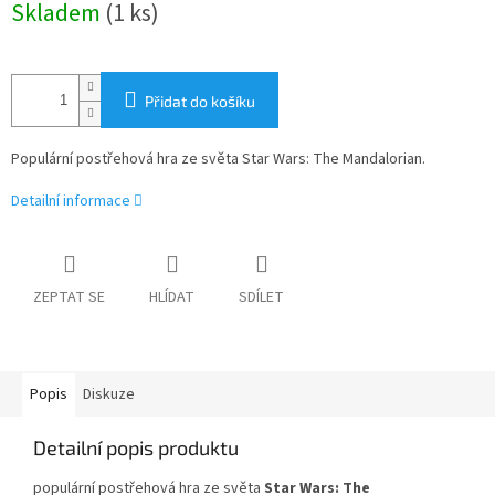
Skladem
(1 ks)
cena:
Přidat do košíku
Populární postřehová hra ze světa Star Wars: The Mandalorian.
Detailní informace
ZEPTAT SE
HLÍDAT
SDÍLET
Popis
Diskuze
Detailní popis produktu
populární postřehová hra ze světa
Star Wars: The