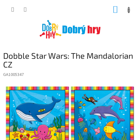
Přejít
NÁKUP
na
obsah
KOŠÍK
Dobble Star Wars: The Mandalorian
CZ
GA1005347