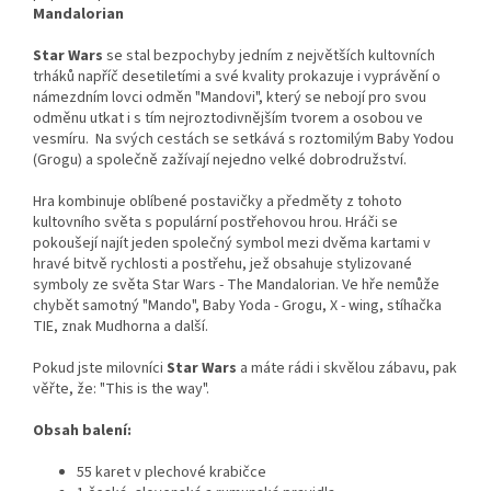
Mandalorian
Star Wars
se stal bezpochyby jedním z největších kultovních
trháků napříč desetiletími a své kvality prokazuje i vyprávění o
námezdním lovci odměn "Mandovi", který se nebojí pro svou
odměnu utkat i s tím nejroztodivnějším tvorem a osobou ve
vesmíru. Na svých cestách se setkává s roztomilým Baby Yodou
(Grogu) a společně zažívají nejedno velké dobrodružství.
Hra kombinuje oblíbené postavičky a předměty z tohoto
kultovního světa s populární postřehovou hrou. Hráči se
pokoušejí najít jeden společný symbol mezi dvěma kartami v
hravé bitvě rychlosti a postřehu, jež obsahuje stylizované
symboly ze světa Star Wars - The Mandalorian. Ve hře nemůže
chybět samotný "Mando", Baby Yoda - Grogu, X - wing, stíhačka
TIE, znak Mudhorna a další.
Pokud jste milovníci
Star Wars
a máte rádi i skvělou zábavu, pak
věřte, že: "This is the way".
Obsah balení:
55 karet v plechové krabičce