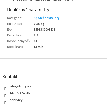
1 česká, slovenská a rumunská pravidla
Doplňkové parametry
Kategorie
:
Společenské hry
Hmotnost
:
0.35 kg
EAN
:
3558380093138
Počet hráčů
:
2-8
Doporučený věk
:
6+
Doba hraní
:
15 min
Z
á
p
a
Kontakt
t
info
@
dobryhry.cz
í
+420724243463
dobryhry