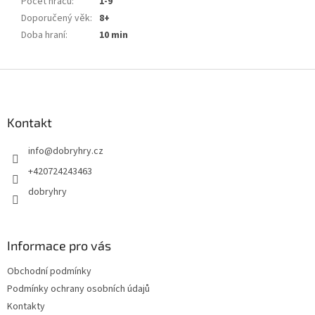
Počet hráčů
:
1-9
Doporučený věk
:
8+
Doba hraní
:
10 min
Z
á
p
a
Kontakt
t
info
@
dobryhry.cz
í
+420724243463
dobryhry
Informace pro vás
Obchodní podmínky
Podmínky ochrany osobních údajů
Kontakty