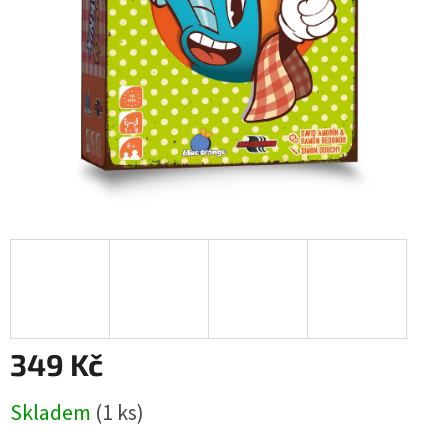
349 Kč
Měrná
Skladem
(1 ks)
cena: