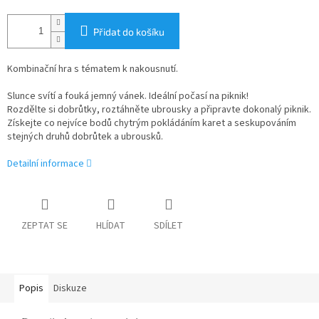
Přidat do košíku
Kombinační hra s tématem k nakousnutí.
Slunce svítí a fouká jemný vánek. Ideální počasí na piknik!
Rozdělte si dobrůtky, roztáhněte ubrousky a připravte dokonalý piknik.
Získejte co nejvíce bodů chytrým pokládáním karet a seskupováním
stejných druhů dobrůtek a ubrousků.
Detailní informace
ZEPTAT SE
HLÍDAT
SDÍLET
Popis
Diskuze