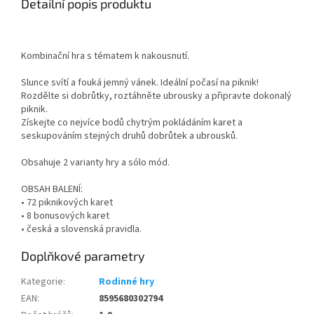
Detailní popis produktu
Kombinační hra s tématem k nakousnutí.
Slunce svítí a fouká jemný vánek. Ideální počasí na piknik!
Rozdělte si dobrůtky, roztáhněte ubrousky a připravte dokonalý
piknik.
Získejte co nejvíce bodů chytrým pokládáním karet a
seskupováním stejných druhů dobrůtek a ubrousků.
Obsahuje 2 varianty hry a sólo mód.
OBSAH BALENÍ:
• 72 piknikových karet
• 8 bonusových karet
• česká a slovenská pravidla.
Doplňkové parametry
Kategorie
:
Rodinné hry
EAN
:
8595680302794