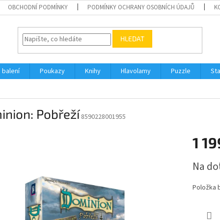
OBCHODNÍ PODMÍNKY
PODMÍNKY OCHRANY OSOBNÍCH ÚDAJŮ
K
HLEDAT
 balení
Poukazy
Knihy
Hlavolamy
Puzzle
St
nion: Pobřeží
8590228001955
1 19
Měrná
Na do
cena:
Položka 