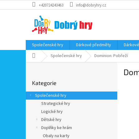
Přejít
+420724243463
info@dobryhry.cz
na
obsah
Společenské hry
Dárkové předměty
Dárkové
Domů
Společenské hry
Dominion: Pobřeží
P
Domi
o
Přeskočit
s
Kategorie
kategorie
t
r
Společenské hry
a
Strategické hry
n
Logické hry
n
í
Dětské hry
p
Doplňky ke hrám
a
Obaly na karty