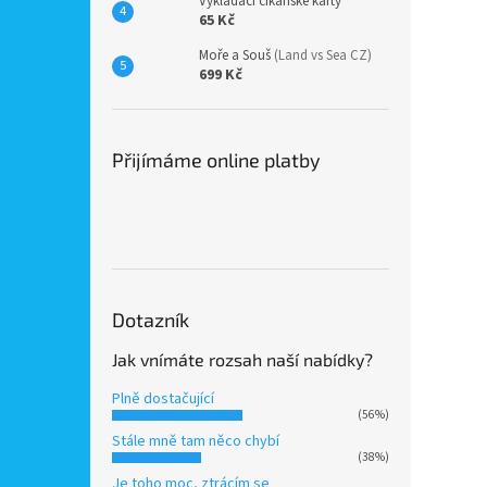
Vykládací cikánské karty
65 Kč
Moře a Souš
(Land vs Sea CZ)
699 Kč
Přijímáme online platby
Dotazník
Jak vnímáte rozsah naší nabídky?
Plně dostačující
(56%)
Stále mně tam něco chybí
(38%)
Je toho moc, ztrácím se