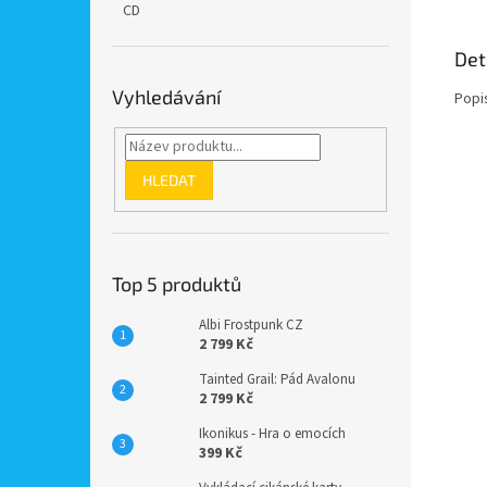
CD
Det
Vyhledávání
Popi
HLEDAT
Top 5 produktů
Albi Frostpunk CZ
2 799 Kč
Tainted Grail: Pád Avalonu
2 799 Kč
Ikonikus - Hra o emocích
399 Kč