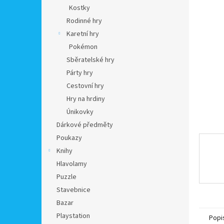
n
Kostky
e
Rodinné hry
l
Karetní hry
Pokémon
Sběratelské hry
Párty hry
Cestovní hry
Hry na hrdiny
Únikovky
Dárkové předměty
Poukazy
Knihy
Hlavolamy
Puzzle
Stavebnice
Bazar
Playstation
Popi