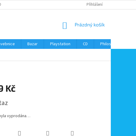
ONTAKTY
Přihlášení
NÁKUPNÍ
Prázdný košík
KOŠÍK
avebnice
Bazar
Playstation
CD
Philos
Kontak
9 Kč
taz
byla vyprodána…