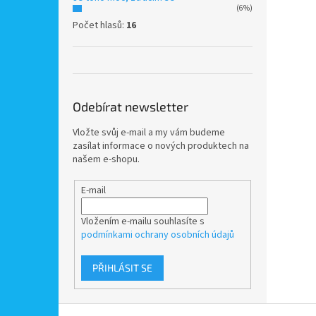
(6%)
Počet hlasů:
16
Odebírat newsletter
Vložte svůj e-mail a my vám budeme
zasílat informace o nových produktech na
našem e-shopu.
E-mail
Vložením e-mailu souhlasíte s
podmínkami ochrany osobních údajů
PŘIHLÁSIT SE
Z