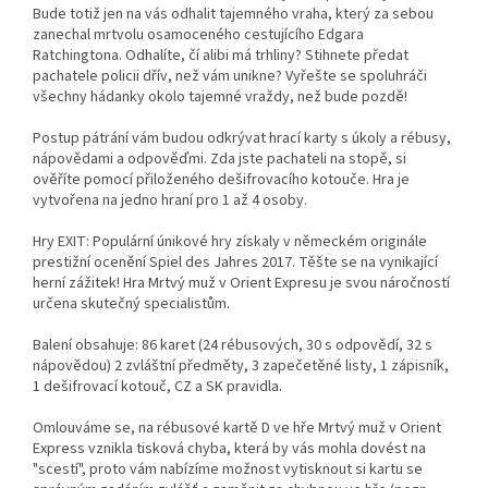
Bude totiž jen na vás odhalit tajemného vraha, který za sebou
zanechal mrtvolu osamoceného cestujícího Edgara
Ratchingtona. Odhalíte, čí alibi má trhliny? Stihnete předat
pachatele policii dřív, než vám unikne? Vyřešte se spoluhráči
všechny hádanky okolo tajemné vraždy, než bude pozdě!
Postup pátrání vám budou odkrývat hrací karty s úkoly a rébusy,
nápovědami a odpověďmi. Zda jste pachateli na stopě, si
ověříte pomocí přiloženého dešifrovacího kotouče. Hra je
vytvořena na jedno hraní pro 1 až 4 osoby.
Hry EXIT: Populární únikové hry získaly v německém originále
prestižní ocenění Spiel des Jahres 2017. Těšte se na vynikající
herní zážitek! Hra Mrtvý muž v Orient Expresu je svou náročností
určena skutečný specialistům.
Balení obsahuje: 86 karet (24 rébusových, 30 s odpovědí, 32 s
nápovědou) 2 zvláštní předměty, 3 zapečetěné listy, 1 zápisník,
1 dešifrovací kotouč, CZ a SK pravidla.
Omlouváme se, na rébusové kartě D ve hře Mrtvý muž v Orient
Express vznikla tisková chyba, která by vás mohla dovést na
"scestí", proto vám nabízíme možnost vytisknout si kartu se