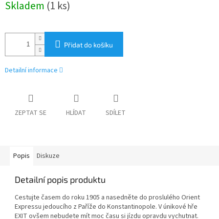
Skladem
(1 ks)
cena:
Přidat do košíku
Detailní informace
ZEPTAT SE
HLÍDAT
SDÍLET
Popis
Diskuze
Detailní popis produktu
Cestujte časem do roku 1905 a nasedněte do proslulého Orient
Expressu jedoucího z Paříže do Konstantinopole. V únikové hře
EXIT ovšem nebudete mít moc času si jízdu opravdu vychutnat.