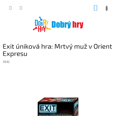
Přejít
NÁKUP
na
obsah
KOŠÍK
Exit úniková hra: Mrtvý muž v Orient
Expresu
3841