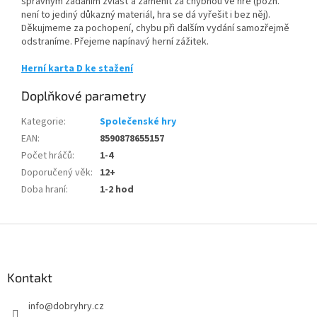
správným zadáním zvlášť a zaměnit za chybnou ve hře (pozn.
není to jediný důkazný materiál, hra se dá vyřešit i bez něj).
Děkujmeme za pochopení, chybu při dalším vydání samozřejmě
odstraníme. Přejeme napínavý herní zážitek.
Herní karta D ke stažení
Doplňkové parametry
Kategorie
:
Společenské hry
EAN
:
8590878655157
Počet hráčů
:
1-4
Doporučený věk
:
12+
Doba hraní
:
1-2 hod
Z
á
p
a
Kontakt
t
info
@
dobryhry.cz
í