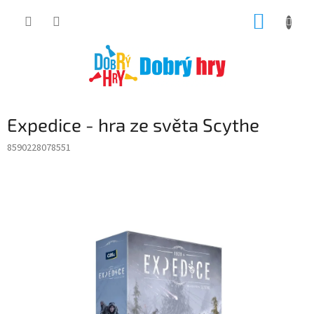
Přejít
NÁKUP
na
obsah
KOŠÍK
Expedice - hra ze světa Scythe
8590228078551