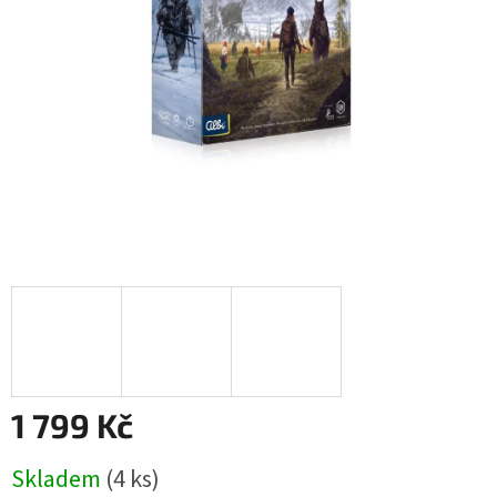
1 799 Kč
Měrná
Skladem
(4 ks)
cena: