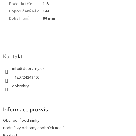
Počet hráčů
:
1-5
Doporučený věk
:
14+
Doba hraní
:
90 min
Z
á
p
a
Kontakt
t
info
@
dobryhry.cz
í
+420724243463
dobryhry
Informace pro vás
Obchodní podmínky
Podmínky ochrany osobních údajů
Kontakty