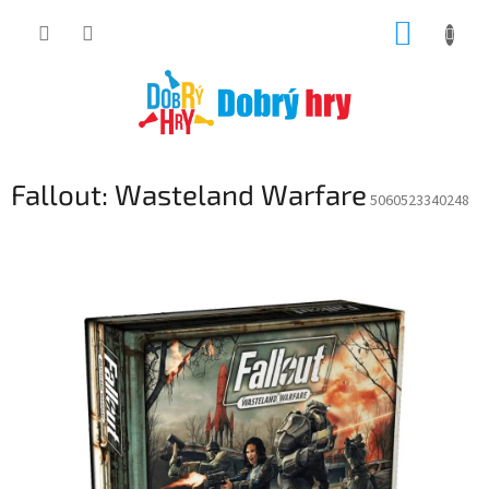
Přejít
NÁKUP
na
obsah
KOŠÍK
Fallout: Wasteland Warfare
5060523340248