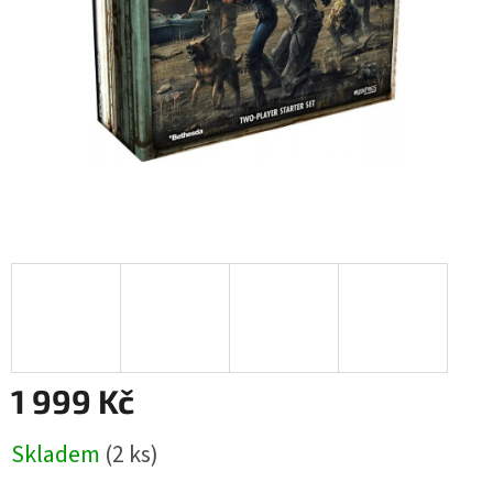
1 999 Kč
Měrná
Skladem
(2 ks)
cena: