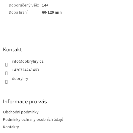
Doporučený věk
:
14+
Doba hraní
:
60-120 min
Z
á
p
a
Kontakt
t
info
@
dobryhry.cz
í
+420724243463
dobryhry
Informace pro vás
Obchodní podmínky
Podmínky ochrany osobních údajů
Kontakty