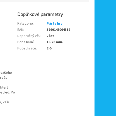
Doplňkové parametry
Kategorie
:
Párty hry
EAN
:
3760145064318
Doporučný věk
:
7 let
Doba hraní
:
15-20 min.
Počet hráčů
:
2-5
t vašeho
a vás
 který
ostřed. Po
, vaši