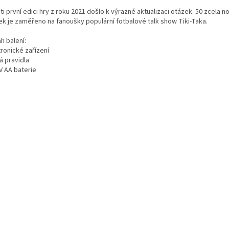
i první edici hry z roku 2021 došlo k výrazné aktualizaci otázek. 50 zcela n
ek je zaměřeno na fanoušky populární fotbalové talk show Tiki-Taka.
h balení:
ronické zařízení
á pravidla
V AA baterie