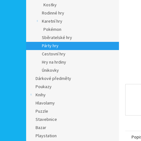
n
Kostky
e
Rodinné hry
l
Karetní hry
Pokémon
Sběratelské hry
Párty hry
Cestovní hry
Hry na hrdiny
Únikovky
Dárkové předměty
Poukazy
Knihy
Hlavolamy
Puzzle
Stavebnice
Bazar
Playstation
Popi