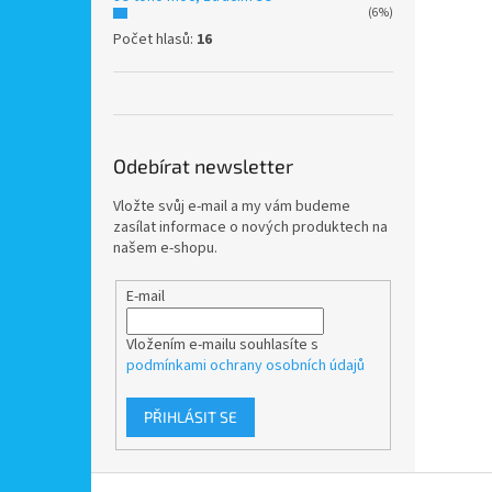
(6%)
Počet hlasů:
16
Odebírat newsletter
Vložte svůj e-mail a my vám budeme
zasílat informace o nových produktech na
našem e-shopu.
E-mail
Vložením e-mailu souhlasíte s
podmínkami ochrany osobních údajů
PŘIHLÁSIT SE
Z