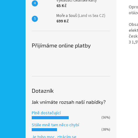
Vykládací cikánské karty
65 Kč
Oprot
otáz
Moře a Souš
(Land vs Sea CZ)
699 Kč
Obsa
elekt
česk
3 1,5
Přijímáme online platby
Dotazník
Jak vnímáte rozsah naší nabídky?
Plně dostačující
(56%)
Stále mně tam něco chybí
(38%)
Je toho moc, ztrácím se