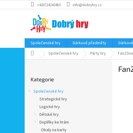
Přejít
+420724243463
info@dobryhry.cz
na
obsah
Společenské hry
Dárkové předměty
Dárkové
Domů
Společenské hry
Párty hry
FanZóna 
P
FanZ
o
Přeskočit
s
Kategorie
kategorie
t
r
Společenské hry
a
Strategické hry
n
Logické hry
n
í
Dětské hry
p
Doplňky ke hrám
a
Obaly na karty