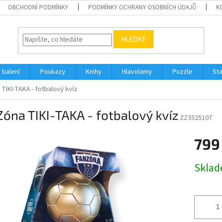
OBCHODNÍ PODMÍNKY
PODMÍNKY OCHRANY OSOBNÍCH ÚDAJŮ
K
HLEDAT
 balení
Poukazy
Knihy
Hlavolamy
Puzzle
St
TIKI-TAKA - fotbalový kvíz
óna TIKI-TAKA - fotbalový kvíz
ZZ3525107
799
Měrná
Skla
cena: