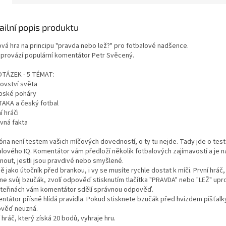
ailní popis produktu
ová hra na principu "pravda nebo lež?" pro fotbalové nadšence.
 provází populární komentátor Petr Svěcený.
OTÁZEK - 5 TÉMAT:
rovství světa
pské poháry
-TAKA a český fotbal
í hráči
vná fakta
óna není testem vašich míčových dovedností, o ty tu nejde. Tady jde o tes
alového IQ. Komentátor vám předloží několik fotbalových zajímavostí a je n
nout, jestli jsou pravdivé nebo smyšlené.
ě jako útočník před brankou, i vy se musíte rychle dostat k míči. První hráč,
kne svůj bzučák, zvolí odpověď stisknutím tlačítka "PRAVDA" nebo "LEŽ" upr
vteřinách vám komentátor sdělí správnou odpověď.
ntátor přísně hlídá pravidla. Pokud stisknete bzučák před hvizdem píšťalky
věď neuzná.
 hráč, který získá 20 bodů, vyhraje hru.