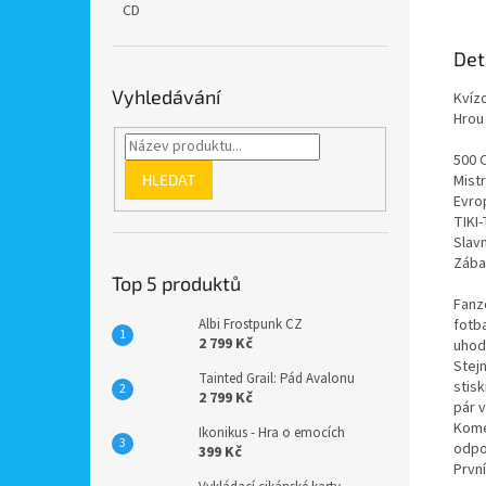
CD
Det
Vyhledávání
Kvíz
Hrou
500 
HLEDAT
Mist
Evro
TIKI
Slavn
Zába
Top 5 produktů
Fanz
fotb
Albi Frostpunk CZ
2 799 Kč
uhod
Stejn
Tainted Grail: Pád Avalonu
stis
2 799 Kč
pár 
Kome
Ikonikus - Hra o emocích
odpo
399 Kč
První