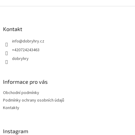
Z
á
p
a
Kontakt
t
info
@
dobryhry.cz
í
+420724243463
dobryhry
Informace pro vás
Obchodní podmínky
Podmínky ochrany osobních údajů
Kontakty
Instagram