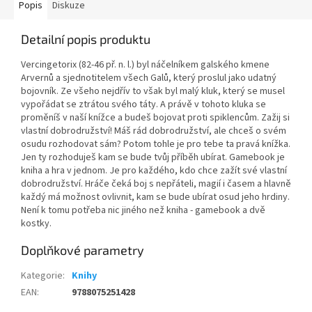
Popis
Diskuze
Detailní popis produktu
Vercingetorix (82-46 př. n. l.) byl náčelníkem galského kmene
Arvernů a sjednotitelem všech Galů, který proslul jako udatný
bojovník. Ze všeho nejdřív to však byl malý kluk, který se musel
vypořádat se ztrátou svého táty. A právě v tohoto kluka se
proměníš v naší knížce a budeš bojovat proti spiklencům. Zažij si
vlastní dobrodružství! Máš rád dobrodružství, ale chceš o svém
osudu rozhodovat sám? Potom tohle je pro tebe ta pravá knížka.
Jen ty rozhoduješ kam se bude tvůj příběh ubírat. Gamebook je
kniha a hra v jednom. Je pro každého, kdo chce zažít své vlastní
dobrodružství. Hráče čeká boj s nepřáteli, magií i časem a hlavně
každý má možnost ovlivnit, kam se bude ubírat osud jeho hrdiny.
Není k tomu potřeba nic jiného než kniha - gamebook a dvě
kostky.
Doplňkové parametry
Kategorie
:
Knihy
EAN
:
9788075251428