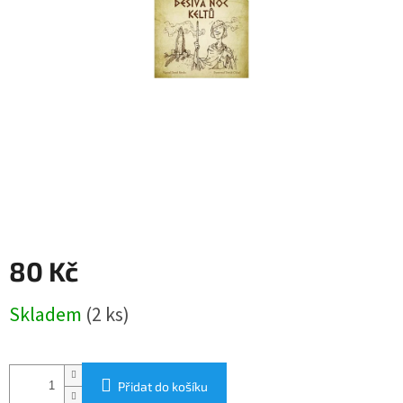
80 Kč
Měrná
Skladem
(2 ks)
cena:
Přidat do košíku