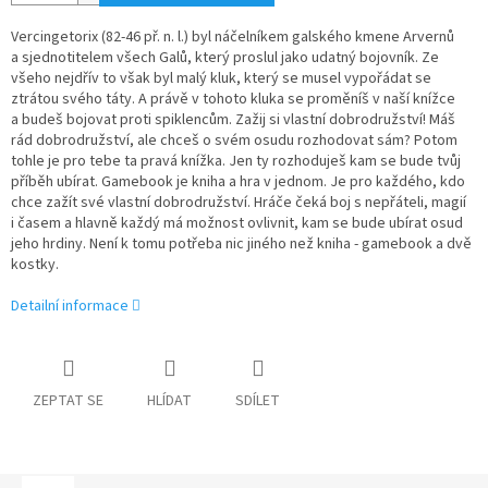
Vercingetorix (82-46 př. n. l.) byl náčelníkem galského kmene Arvernů
a sjednotitelem všech Galů, který proslul jako udatný bojovník. Ze
všeho nejdřív to však byl malý kluk, který se musel vypořádat se
ztrátou svého táty. A právě v tohoto kluka se proměníš v naší knížce
a budeš bojovat proti spiklencům. Zažij si vlastní dobrodružství! Máš
rád dobrodružství, ale chceš o svém osudu rozhodovat sám? Potom
tohle je pro tebe ta pravá knížka. Jen ty rozhoduješ kam se bude tvůj
příběh ubírat. Gamebook je kniha a hra v jednom. Je pro každého, kdo
chce zažít své vlastní dobrodružství. Hráče čeká boj s nepřáteli, magií
i časem a hlavně každý má možnost ovlivnit, kam se bude ubírat osud
jeho hrdiny. Není k tomu potřeba nic jiného než kniha - gamebook a dvě
kostky.
Detailní informace
ZEPTAT SE
HLÍDAT
SDÍLET