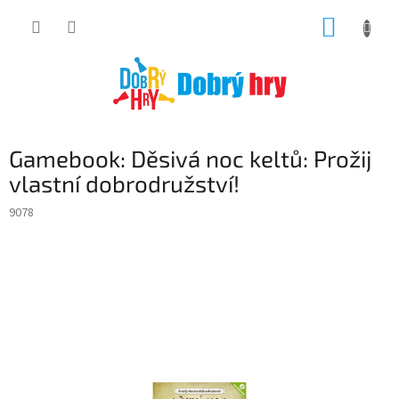
Přejít
NÁKUP
na
obsah
KOŠÍK
Gamebook: Děsivá noc keltů: Prožij
vlastní dobrodružství!
9078