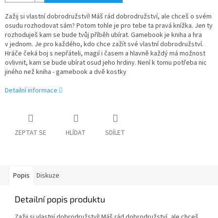
Zažij si vlastní dobrodružství! Máš rád dobrodružství, ale chceš o svém
osudu rozhodovat sám? Potom tohle je pro tebe ta pravá knížka. Jen ty
rozhoduješ kam se bude tvůj příběh ubírat. Gamebook je kniha a hra
v jednom. Je pro každého, kdo chce zažít své vlastní dobrodružství.
Hráče čeká boj s nepřáteli, magií i časem a hlavně každý má možnost
ovlivnit, kam se bude ubírat osud jeho hrdiny. Není k tomu potřeba nic
jiného než kniha - gamebook a dvě kostky
Detailní informace
ZEPTAT SE
HLÍDAT
SDÍLET
Popis
Diskuze
Detailní popis produktu
Zažij si vlastní dobrodružství! Máš rád dobrodružství, ale chceš