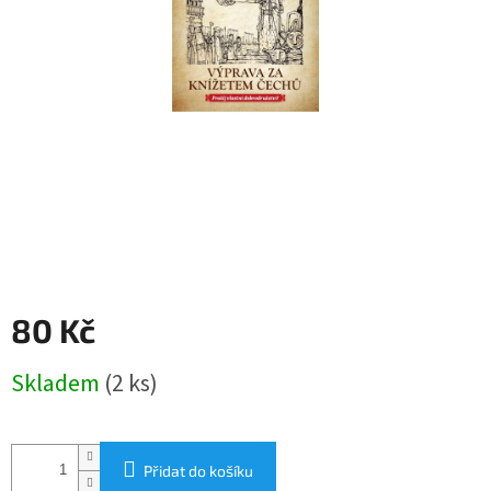
80 Kč
Měrná
Skladem
(2 ks)
cena:
Přidat do košíku