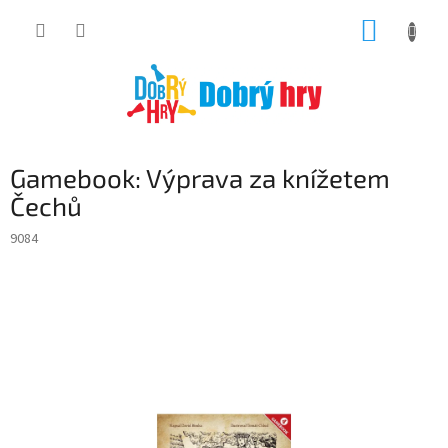
Přejít
NÁKUP
na
obsah
KOŠÍK
Gamebook: Výprava za knížetem
Čechů
9084