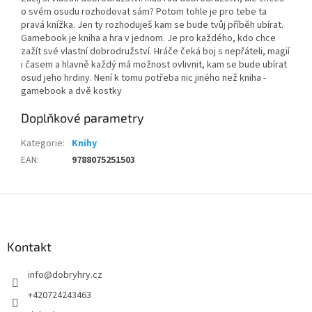
o svém osudu rozhodovat sám? Potom tohle je pro tebe ta
pravá knížka. Jen ty rozhoduješ kam se bude tvůj příběh ubírat.
Gamebook je kniha a hra v jednom. Je pro každého, kdo chce
zažít své vlastní dobrodružství. Hráče čeká boj s nepřáteli, magií
i časem a hlavně každý má možnost ovlivnit, kam se bude ubírat
osud jeho hrdiny. Není k tomu potřeba nic jiného než kniha -
gamebook a dvě kostky
Doplňkové parametry
Kategorie
:
Knihy
EAN
:
9788075251503
Z
á
p
a
Kontakt
t
info
@
dobryhry.cz
í
+420724243463