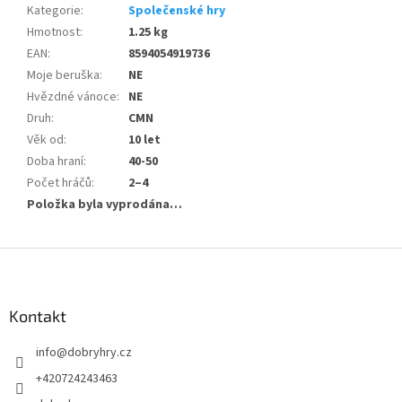
Kategorie
:
Společenské hry
Hmotnost
:
1.25 kg
EAN
:
8594054919736
Moje beruška
:
NE
Hvězdné vánoce
:
NE
Druh
:
CMN
Věk od
:
10 let
Doba hraní
:
40-50
Počet hráčů
:
2–4
Položka byla vyprodána…
Z
á
p
a
Kontakt
t
info
@
dobryhry.cz
í
+420724243463