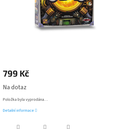
799 Kč
Měrná
Na dotaz
cena:
Položka byla vyprodána…
Detailní informace