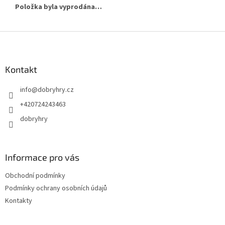
Položka byla vyprodána…
Z
á
p
a
Kontakt
t
info
@
dobryhry.cz
í
+420724243463
dobryhry
Informace pro vás
Obchodní podmínky
Podmínky ochrany osobních údajů
Kontakty