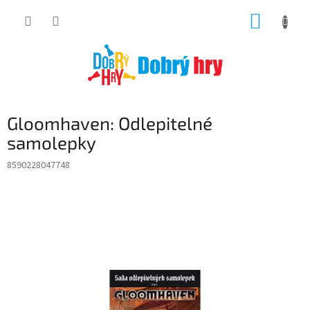
Přejít
NÁKUP
na
obsah
KOŠÍK
Gloomhaven: Odlepitelné
samolepky
8590228047748