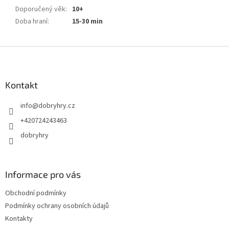
Doporučený věk
:
10+
Doba hraní
:
15-30 min
Z
á
p
a
Kontakt
t
info
@
dobryhry.cz
í
+420724243463
dobryhry
Informace pro vás
Obchodní podmínky
Podmínky ochrany osobních údajů
Kontakty