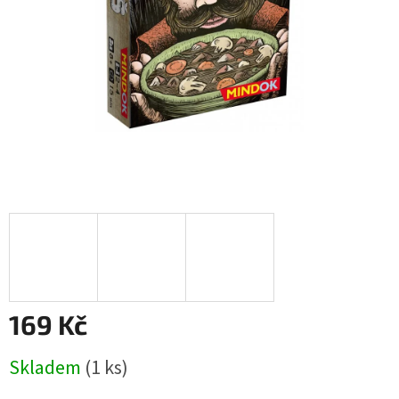
169 Kč
Měrná
Skladem
(1 ks)
cena: