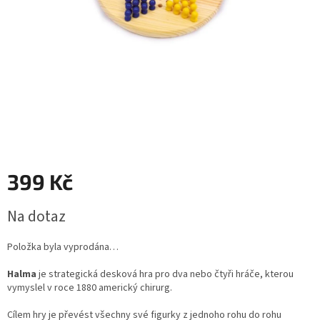
399 Kč
Měrná
Na dotaz
cena:
Položka byla vyprodána…
Halma
je strategická
desková hra
pro dva nebo čtyři hráče, kterou
vymyslel v roce 1880 americký chirurg.
Cílem hry je převést všechny své figurky z jednoho rohu do rohu