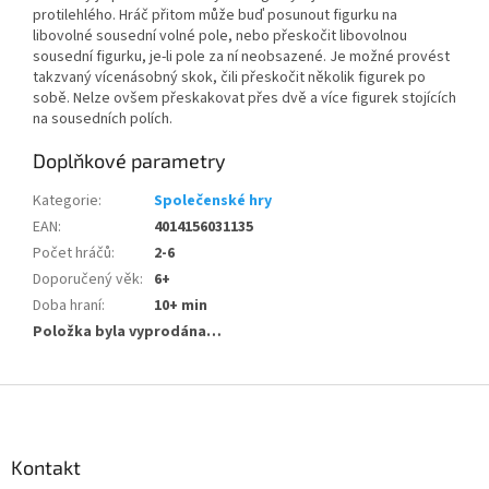
protilehlého. Hráč přitom může buď posunout figurku na
libovolné sousední volné pole, nebo přeskočit libovolnou
sousední figurku, je-li pole za ní neobsazené. Je možné provést
takzvaný vícenásobný skok, čili přeskočit několik figurek po
sobě. Nelze ovšem přeskakovat přes dvě a více figurek stojících
na sousedních polích.
Doplňkové parametry
Kategorie
:
Společenské hry
EAN
:
4014156031135
Počet hráčů
:
2-6
Doporučený věk
:
6+
Doba hraní
:
10+ min
Položka byla vyprodána…
Z
á
p
a
Kontakt