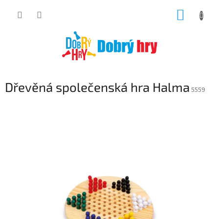
Přejít
NÁKUP
na
obsah
KOŠÍK
Dřevěná společenská hra Halma
5559