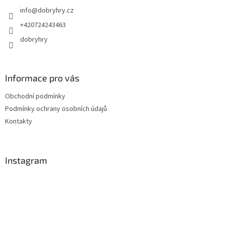
t
info
@
dobryhry.cz
í
+420724243463
dobryhry
Informace pro vás
Obchodní podmínky
Podmínky ochrany osobních údajů
Kontakty
Instagram