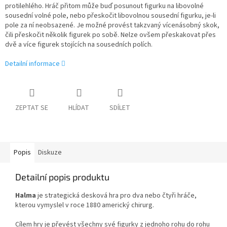
protilehlého. Hráč přitom může buď posunout figurku na libovolné
sousední volné pole, nebo přeskočit libovolnou sousední figurku, je-li
pole za ní neobsazené. Je možné provést takzvaný vícenásobný skok,
čili přeskočit několik figurek po sobě. Nelze ovšem přeskakovat přes
dvě a více figurek stojících na sousedních polích.
Detailní informace
ZEPTAT SE
HLÍDAT
SDÍLET
Popis
Diskuze
Detailní popis produktu
Halma
je strategická
desková hra
pro dva nebo čtyři hráče,
kterou vymyslel v roce 1880 americký chirurg.
Cílem hry je převést všechny své figurky z jednoho rohu do rohu