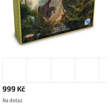
999 Kč
Měrná
Na dotaz
cena: