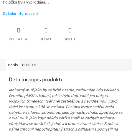
Položka byla vyprodána…
Detailní informace
ZEPTAT SE
HLÍDAT
SDÍLET
Popis
Diskuze
Detailní popis produktu
Mohutný muž jako by se hrbil v sedle, zachumlaný do velikého
černého pláště s kapucí, takže bylo dole vidět jen boty ve
vysokých třmenech; tvář měl zastíněnou a neviditelnou. Když
dojel ke stromu, kůň se zastavil. Postava jezdce seděla zcela
nehybně s hlavou skloněnou, jako by naslouchala. Zpod kápě se
ozval zvuk, jako když někdo větří a snaží se zachytit prchavou
vůni; hlava se obrátila k jedné a k druhé straně silnice. Froda se
náhle zmocnil
nepochopitelný strach z odhalení a pomyslil na