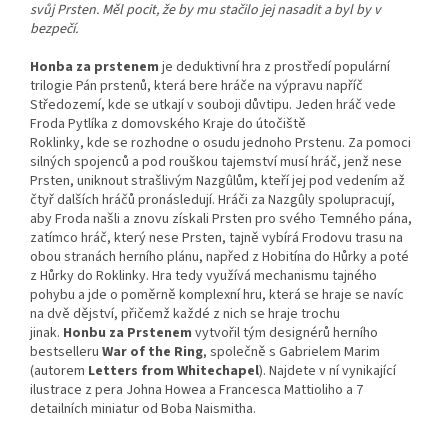
svůj Prsten. Měl pocit, že by mu stačilo jej nasadit a byl by v
bezpečí.
Honba za prstenem
je deduktivní hra z prostředí populární
trilogie Pán prstenů, která bere hráče na výpravu napříč
Středozemí, kde se utkají v souboji důvtipu. Jeden hráč vede
Froda Pytlíka z domovského Kraje do útočiště
Roklinky, kde se rozhodne o osudu jednoho Prstenu. Za pomoci
silných spojenců a pod rouškou tajemství musí hráč, jenž nese
Prsten, uniknout strašlivým Nazgûlům, kteří jej pod vedením až
čtyř dalších hráčů pronásledují. Hráči za Nazgûly spolupracují,
aby Froda našli a znovu získali Prsten pro svého Temného pána,
zatímco hráč, který nese Prsten, tajně vybírá Frodovu trasu na
obou stranách herního plánu, napřed z Hobitína do Hůrky a poté
z Hůrky do Roklinky. Hra tedy využívá mechanismu tajného
pohybu a jde o poměrně komplexní hru, která se hraje se navíc
na dvě dějství, přičemž každé z nich se hraje trochu
jinak.
Honbu za Prstenem
vytvořil tým designérů herního
bestselleru
War of the Ring
, společně s Gabrielem Marim
(autorem
Letters from Whitechapel
). Najdete v ní vynikající
ilustrace z pera Johna Howea a Francesca Mattioliho a 7
detailních miniatur od Boba Naismitha.