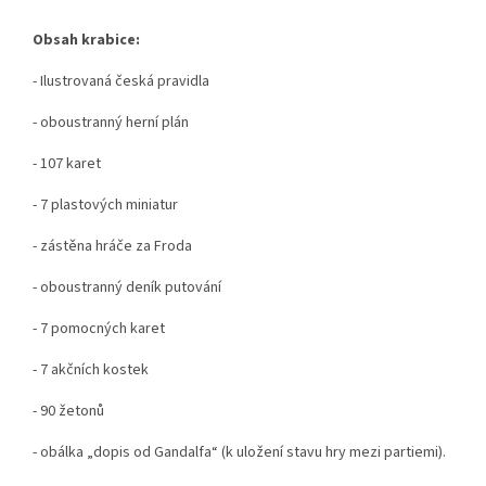
Obsah krabice:
- Ilustrovaná česká pravidla
- oboustranný herní plán
- 107 karet
- 7 plastových miniatur
- zástěna hráče za Froda
- oboustranný deník putování
- 7 pomocných karet
- 7 akčních kostek
- 90 žetonů
- obálka „dopis od Gandalfa“ (k uložení stavu hry mezi partiemi).