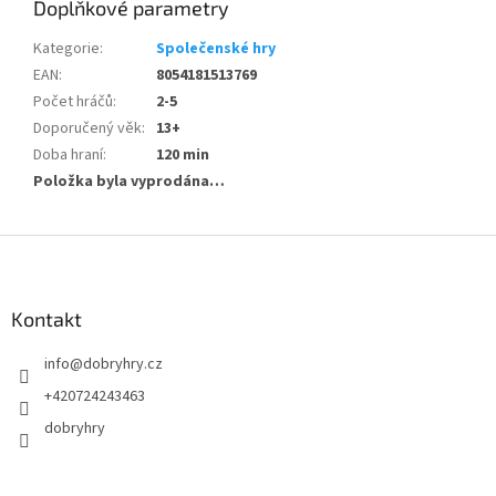
Doplňkové parametry
Kategorie
:
Společenské hry
EAN
:
8054181513769
Počet hráčů
:
2-5
Doporučený věk
:
13+
Doba hraní
:
120 min
Položka byla vyprodána…
Z
á
p
a
Kontakt
t
info
@
dobryhry.cz
í
+420724243463
dobryhry