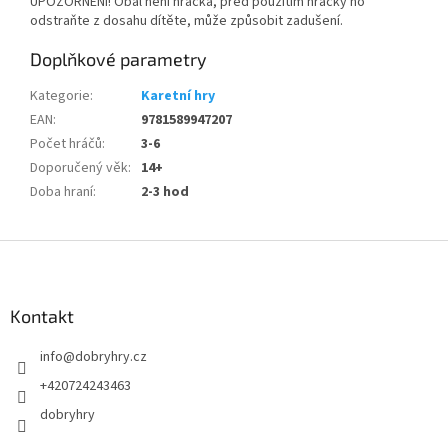
UPOZORNĚNÍ! Obal není hračka, před použitím hračky ho
odstraňte z dosahu dítěte, může způsobit zadušení.
Doplňkové parametry
Kategorie
:
Karetní hry
EAN
:
9781589947207
Počet hráčů
:
3-6
Doporučený věk
:
14+
Doba hraní
:
2-3 hod
Z
á
p
a
Kontakt
t
info
@
dobryhry.cz
í
+420724243463
dobryhry