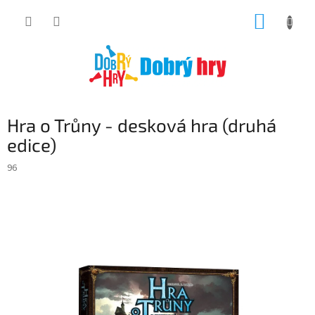
Přejít
NÁKUP
na
obsah
KOŠÍK
Hra o Trůny - desková hra (druhá
edice)
96