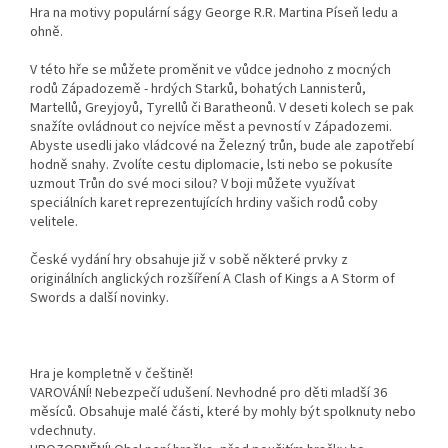
Hra na motivy populární ságy George R.R. Martina Píseň ledu a
ohně.
V této hře se můžete proměnit ve vůdce jednoho z mocných
rodů Západozemě - hrdých Starků, bohatých Lannisterů,
Martellů, Greyjoyů, Tyrellů či Baratheonů. V deseti kolech se pak
snažíte ovládnout co nejvíce měst a pevností v Západozemi.
Abyste usedli jako vládcové na Železný trůn, bude ale zapotřebí
hodně snahy. Zvolíte cestu diplomacie, lsti nebo se pokusíte
uzmout Trůn do své moci silou? V boji můžete využívat
speciálních karet reprezentujících hrdiny vašich rodů coby
velitele.
České vydání hry obsahuje již v sobě některé prvky z
originálních anglických rozšíření A Clash of Kings a A Storm of
Swords a další novinky.
Hra je kompletně v češtině!
VAROVÁNÍ! Nebezpečí udušení. Nevhodné pro děti mladší 36
měsíců. Obsahuje malé části, které by mohly být spolknuty nebo
vdechnuty.