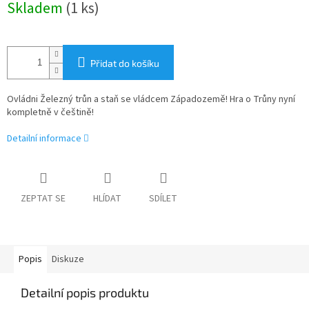
Skladem
(1 ks)
cena:
Přidat do košíku
Ovládni Železný trůn a staň se vládcem Západozemě! Hra o Trůny nyní
kompletně v češtině!
Detailní informace
ZEPTAT SE
HLÍDAT
SDÍLET
Popis
Diskuze
Detailní popis produktu