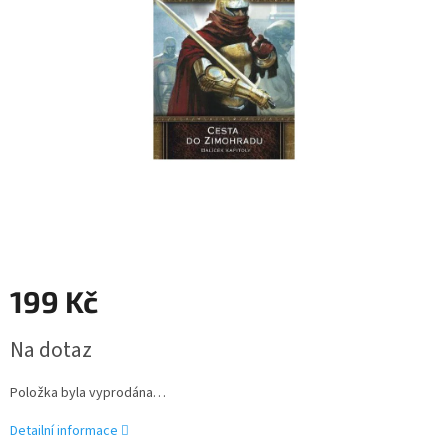
199 Kč
Měrná
Na dotaz
cena:
Položka byla vyprodána…
Detailní informace