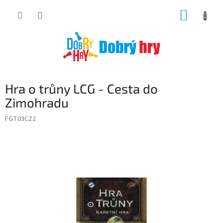
Přejít
NÁKUP
na
obsah
KOŠÍK
Hra o trůny LCG - Cesta do
Zimohradu
FGT03CZ2