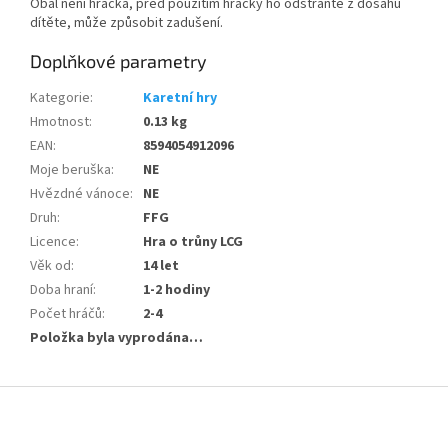
Obal není hračka, před použitím hračky ho odstraňte z dosahu
dítěte, může způsobit zadušení.
Doplňkové parametry
Kategorie
:
Karetní hry
Hmotnost
:
0.13 kg
EAN
:
8594054912096
Moje beruška
:
NE
Hvězdné vánoce
:
NE
Druh
:
FFG
Licence
:
Hra o trůny LCG
Věk od
:
14 let
Doba hraní
:
1-2 hodiny
Počet hráčů
:
2-4
Položka byla vyprodána…
Z
á
p