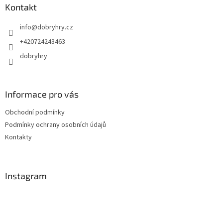
a
Kontakt
t
info
@
dobryhry.cz
í
+420724243463
dobryhry
Informace pro vás
Obchodní podmínky
Podmínky ochrany osobních údajů
Kontakty
Instagram