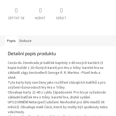
ZEPTAT SE
HLÍDAT
SDÍLET
Popis
Diskuze
Detailní popis produktu
Cesta do Zimohradu je balíček kapitoly o 60 nových kartách (3
kopie každé z 20 různých karet) pro Hru o trůny: karetní hra na
základě ságy bestsellerů George R. R. Martina - Píseň ledu a
ohně.
Tyto karty byly navrženy jako rozšíření stávajících balíčků a pro
zvýšení různorodosti hry Hra o Trůny.
Obsahuje karty 21-40 z cyklu Západozemí. Pro hru je vyžadován
základní balíček Hra o trůny: karetní hra, druhé vydání.
UPOZORNĚNÍ Nebezpečí udušení. Nevhodné pro děti mladší 36
měsíců. Obsahuje malé části, které by mohly být spolknuty nebo
vdechnuty.