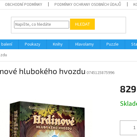
OBCHODNÍ PODMÍNKY
PODMÍNKY OCHRANY OSOBNÍCH ÚDAJŮ
K
HLEDAT
 balení
Poukazy
Knihy
Hlavolamy
Puzzle
St
ozdu
inové hlubokého hvozdu
0745125875996
829
Měrná
Skla
cena: