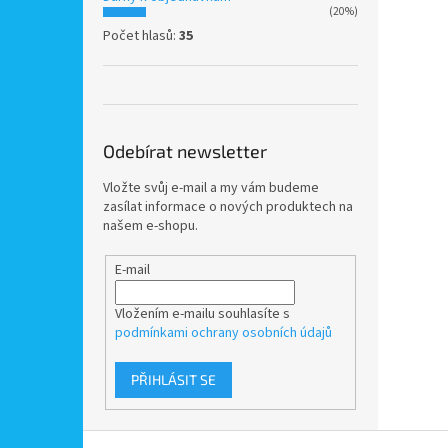
(20%)
Počet hlasů:
35
Odebírat newsletter
Vložte svůj e-mail a my vám budeme
zasílat informace o nových produktech na
našem e-shopu.
E-mail
Vložením e-mailu souhlasíte s
podmínkami ochrany osobních údajů
PŘIHLÁSIT SE
Z