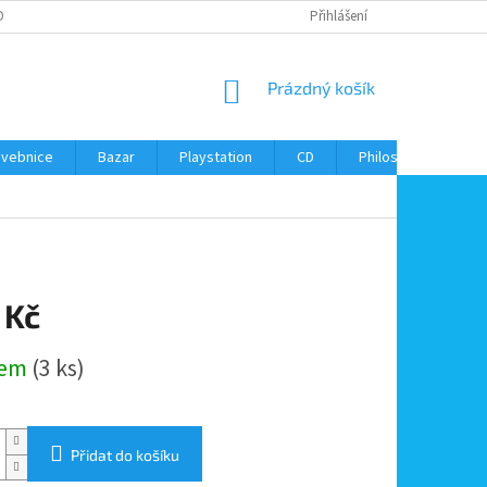
ONTAKTY
Přihlášení
NÁKUPNÍ
Prázdný košík
KOŠÍK
avebnice
Bazar
Playstation
CD
Philos
Kontak
 Kč
dem
(3 ks)
Přidat do košíku