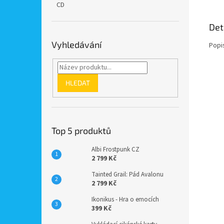
CD
Det
Vyhledávání
Popi
HLEDAT
Top 5 produktů
Albi Frostpunk CZ
2 799 Kč
Tainted Grail: Pád Avalonu
2 799 Kč
Ikonikus - Hra o emocích
399 Kč