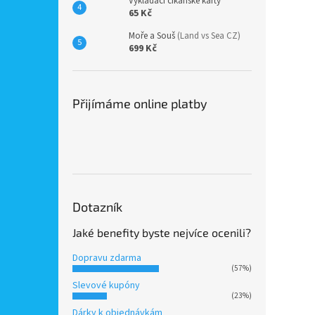
Vykládací cikánské karty
65 Kč
Moře a Souš
(Land vs Sea CZ)
699 Kč
Přijímáme online platby
Dotazník
Jaké benefity byste nejvíce ocenili?
Dopravu zdarma
(57%)
Slevové kupóny
(23%)
Dárky k objednávkám