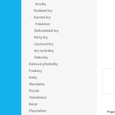
n
Kostky
e
Rodinné hry
l
Karetní hry
Pokémon
Sběratelské hry
Párty hry
Cestovní hry
Hry na hrdiny
Únikovky
Dárkové předměty
Poukazy
Knihy
Hlavolamy
Puzzle
Stavebnice
Bazar
Playstation
Popi