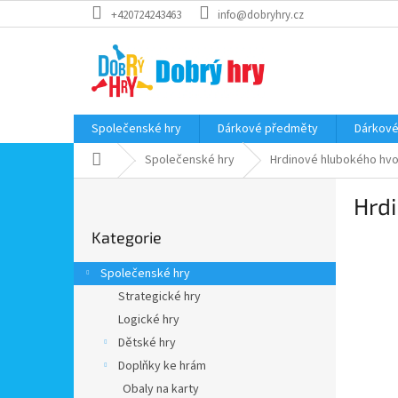
Přejít
+420724243463
info@dobryhry.cz
na
obsah
Společenské hry
Dárkové předměty
Dárkové
Domů
Společenské hry
Hrdinové hlubokého hv
P
Hrd
o
Přeskočit
s
Kategorie
kategorie
t
r
Společenské hry
a
Strategické hry
n
Logické hry
n
í
Dětské hry
p
Doplňky ke hrám
a
Obaly na karty