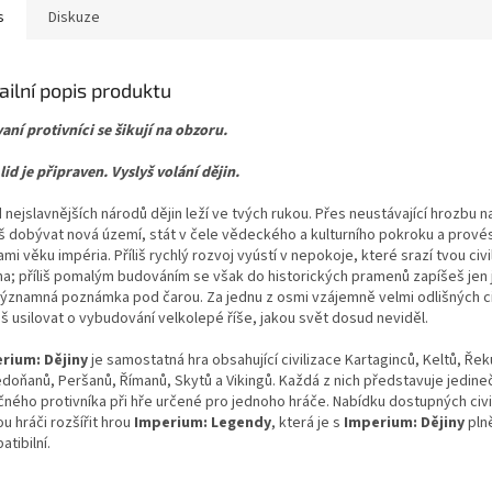
s
Diskuze
ailní popis produktu
aní protivníci se šikují na obzoru.
lid je připraven. Vyslyš volání dějin.
nejslavnějších národů dějin leží ve tvých rukou. Přes neustávající hrozbu 
š dobývat nová území, stát v čele vědeckého a kulturního pokroku a provést
mi věku impéria. Příliš rychlý rozvoj vyústí v nepokoje, které srazí tvou civi
na; příliš pomalým budováním se však do historických pramenů zapíšeš jen 
ýznamná poznámka pod čarou. Za jednu z osmi vzájemně velmi odlišných civ
š usilovat o vybudování velkolepé říše, jakou svět dosud neviděl.
rium: Dějiny
je samostatná hra obsahující civilizace Kartaginců, Keltů, Řek
doňanů, Peršanů, Římanů, Skytů a Vikingů. Každá z nich představuje jedine
ného protivníka při hře určené pro jednoho hráče. Nabídku dostupných civil
 hráči rozšířit hrou
Imperium: Legendy
, která je s
Imperium: Dějiny
pln
tibilní.