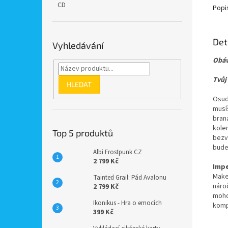
CD
Popi
Det
Vyhledávání
Obáv
Tvůj 
HLEDAT
Osud 
musí
brana
kole
Top 5 produktů
bezv
bude
Albi Frostpunk CZ
2 799 Kč
Impe
Make
Tainted Grail: Pád Avalonu
nároč
2 799 Kč
mohou
Ikonikus - Hra o emocích
kompa
399 Kč