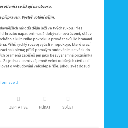
rotivníci se šikují na obzoru.
je připraven. Vyslyš volání dějin.
lavnějších národů dějin leží ve tvých rukou. Přes
ící hrozbu napadení musíš dobývat nová území, stát v
ckého a kulturního pokroku a provést svůj lid branami
ria. Příliš rychlý rozvoj vyústí v nepokoje, které srazí
lizaci na kolena; příliš pomalým budováním se však do
kých pramenů zapíšeš jen jako bezvýznamná poznámka
. Za jednu z osmi vzájemně velmi odlišných civilizací
lovat o vybudování velkolepé říše, jakou svět dosud
informace
ZEPTAT SE
HLÍDAT
SDÍLET