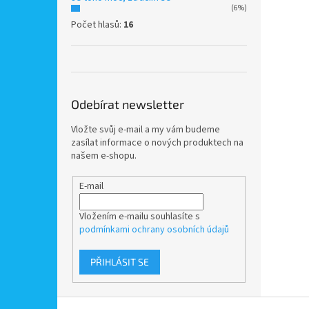
(6%)
Počet hlasů:
16
Odebírat newsletter
Vložte svůj e-mail a my vám budeme
zasílat informace o nových produktech na
našem e-shopu.
E-mail
Vložením e-mailu souhlasíte s
podmínkami ochrany osobních údajů
PŘIHLÁSIT SE
Z