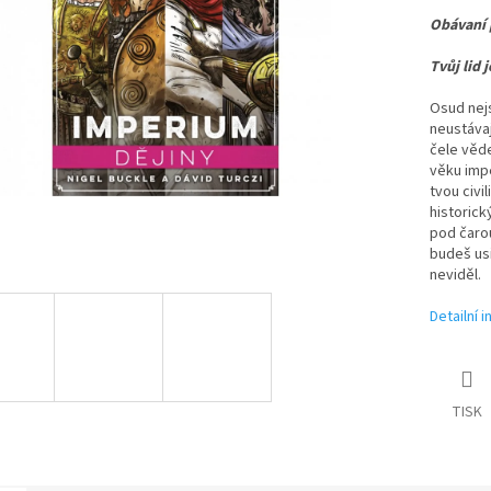
Obávaní p
Tvůj lid 
Osud nejs
neustávaj
čele věde
věku impé
tvou civi
historic
pod čarou
budeš usi
neviděl.
Detailní 
TISK