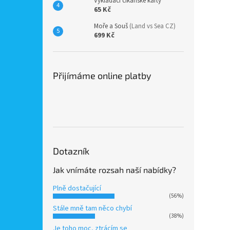
Vykládací cikánské karty
65 Kč
Moře a Souš
(Land vs Sea CZ)
699 Kč
Přijímáme online platby
Dotazník
Jak vnímáte rozsah naší nabídky?
Plně dostačující
(56%)
Stále mně tam něco chybí
(38%)
Je toho moc, ztrácím se