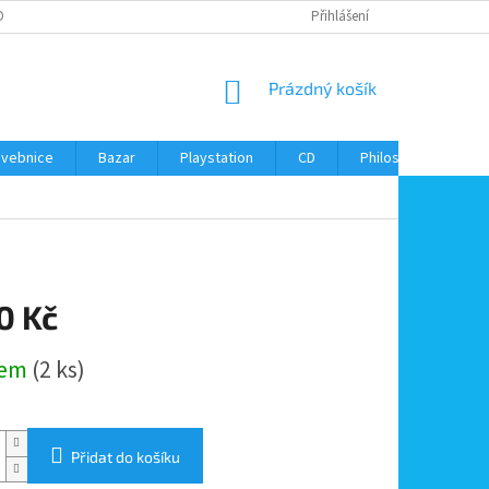
ONTAKTY
Přihlášení
NÁKUPNÍ
Prázdný košík
KOŠÍK
avebnice
Bazar
Playstation
CD
Philos
Kontak
0 Kč
dem
(2 ks)
Přidat do košíku