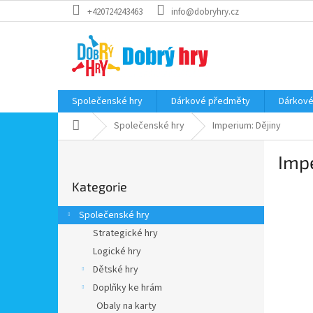
Přejít
+420724243463
info@dobryhry.cz
na
obsah
Společenské hry
Dárkové předměty
Dárkové
Domů
Společenské hry
Imperium: Dějiny
P
Impe
o
Přeskočit
s
Kategorie
kategorie
t
r
Společenské hry
a
Strategické hry
n
Logické hry
n
í
Dětské hry
p
Doplňky ke hrám
a
Obaly na karty