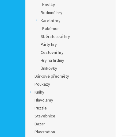
n
Kostky
e
Rodinné hry
l
Karetní hry
Pokémon
Sběratelské hry
Párty hry
Cestovní hry
Hry na hrdiny
Únikovky
Dárkové předměty
Poukazy
Knihy
Hlavolamy
Puzzle
Stavebnice
Bazar
Playstation