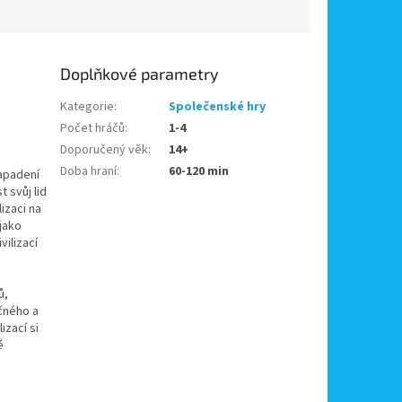
Doplňkové parametry
Kategorie
:
Společenské hry
Počet hráčů
:
1-4
Doporučený věk
:
14+
Doba hraní
:
60-120 min
napadení
 svůj lid
lizaci na
jako
ilizací
ů,
čného a
izací si
ě